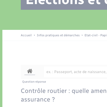
Location de 2 roues
Recensement
Petite enfance
Tourisme
Compétences
Travaux - Autorisation d’occupation
Déchets
de l’espace public
Publications
Logement - Urbanisme
Accueil
Infos pratiques et démarches
Etat-civil - Pap
Nouvel habitant
Sécurité - Prévention
Question-réponse
Contrôle routier : quelle ame
assurance ?