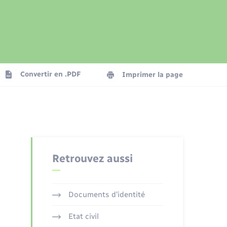
Présentation de la commune
Transports
Seniors
Convertir en .PDF
Imprimer la page
Organisation d’événement
Voirie et espace public
Retrouvez aussi
Documents d’identité
Etat civil