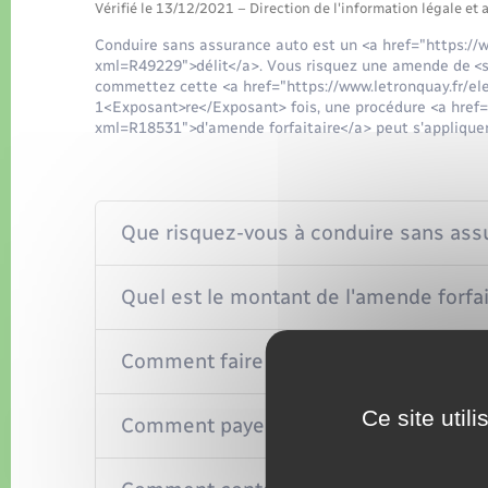
Vérifié le 13/12/2021 – Direction de l'information légale et 
Conduire sans assurance auto est un <a href="https://w
xml=R49229">délit</a>. Vous risquez une amende de <sp
commettez cette <a href="https://www.letronquay.fr/el
1<Exposant>re</Exposant> fois, une procédure <a href="
xml=R18531">d'amende forfaitaire</a> peut s'appliquer 
Que risquez-vous à conduire sans ass
Quel est le montant de l'amende forfai
Comment faire en cas de difficulté po
Ce site util
Comment payer l'amende forfaitaire ?