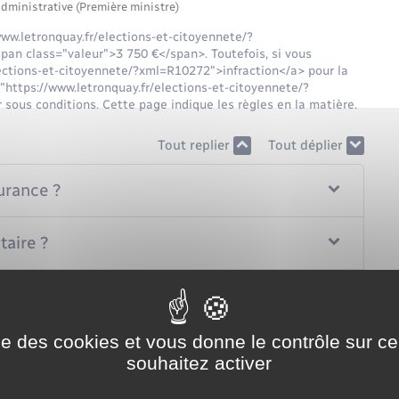
administrative (Première ministre)
ww.letronquay.fr/elections-et-citoyennete/?
an class="valeur">3 750 €</span>. Toutefois, si vous
ections-et-citoyennete/?xml=R10272">infraction</a> pour la
https://www.letronquay.fr/elections-et-citoyennete/?
sous conditions. Cette page indique les règles en la matière.
Tout replier
Tout déplier
urance ?
taire ?
ur payer l'amende majorée ?
ise des cookies et vous donne le contrôle sur 
souhaitez activer