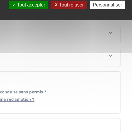
re ?
Tout accepter
Tout refuser
Personnaliser
e conduite sans permis ?
une réclamation ?