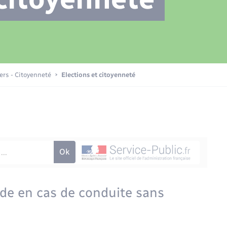
Transports scolaires
Plan interactif
Eau - Assainissement
La Communauté de communes
Loisirs
iers - Citoyenneté
Elections et citoyenneté
Numérique
Commerces - Entreprises -
Emploi
nde en cas de conduite sans