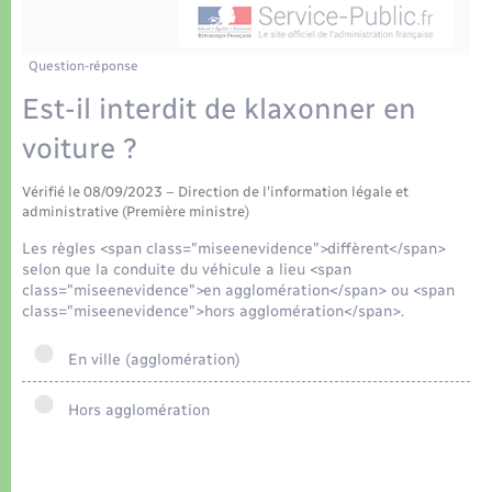
Déchets
Tourisme
Travaux - Autorisation d’occupation de l’espace
public
Transports scolaires
Plan interactif
Eau - Assainissement
Question-réponse
Est-il interdit de klaxonner en
Présentation de la commune
Transports
voiture ?
Publications
Logement - Urbanisme
Vérifié le 08/09/2023 – Direction de l'information légale et
administrative (Première ministre)
La Communauté de communes
Loisirs
Les règles <span class="miseenevidence">diffèrent</span>
selon que la conduite du véhicule a lieu <span
class="miseenevidence">en agglomération</span> ou <span
Seniors
class="miseenevidence">hors agglomération</span>.
En ville (agglomération)
Nouvel habitant
Hors agglomération
Numérique