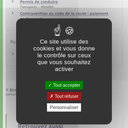
Permis de conduire
Transports – Mobilité
Contravention au code de la route : paiement
de l'amende
Transports – Mobilité
Ce site utilise des
Pour en savoir plus
cookies et vous donne
le contrôle sur ceux
Site de la sécurité routière
Ministère chargé de l'intérieur
que vous souhaitez
activer
Tout accepter
©
Direction de l’information légale et administrative
comarquage developpé par
baseo.io
Tout refuser
Personnaliser
Retrouvez aussi