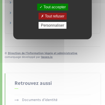
Garantie co-emprunteur : que faire en cas de
Tout accepter
divorce ou de séparation du couple ?
Peut-on rembourser son crédit immobilier par
Tout refuser
anticipation ?
Que devient l'hypothèque quand le crédit
Personnaliser
immobilier est remboursé ?
©
Direction de l’information légale et administrative
comarquage developpé par
baseo.io
Retrouvez aussi
Documents d’identité