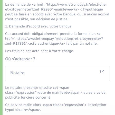
Organisation d’événement
La demande de <a href="https://www.letronquay.fr/elections-
et-citoyennete/?xml=R2980">mainlevée</a> d'hypothèque
peut se faire en accord avec votre banque, ou, si aucun accord
Sécurité - Prévention
n'est possible, sur décision de justice.
1. Demande d'accord avec votre banque
Commerces - Entreprises - Emploi
Cet accord doit obligatoirement prendre la forme d'un <a
href="https://www.letronquay.fr/elections-et-citoyennete/?
xml=R17851">acte authentique</a> fait par un notaire.
Voirie et espace public
Les frais de cet acte sont à votre charge.
Où s’adresser ?
Notaire
Le notaire présente ensuite cet <span
class="expression">acte de mainlevée</span> au service de
publicité foncière concerné.
Ce service radie alors <span class="expression">l'inscription
hypothécaire</span>.