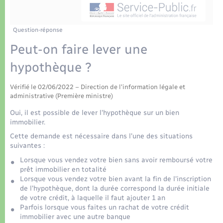
Déchets
Tourisme
Travaux - Autorisation d’occupation de l’espace
public
Transports scolaires
Plan interactif
Eau - Assainissement
Question-réponse
Peut-on faire lever une
Présentation de la commune
Transports
hypothèque ?
Publications
Logement - Urbanisme
Vérifié le 02/06/2022 – Direction de l'information légale et
administrative (Première ministre)
La Communauté de communes
Loisirs
Oui, il est possible de lever l'hypothèque sur un bien
immobilier.
Cette demande est nécessaire dans l'une des situations
Seniors
suivantes :
Lorsque vous vendez votre bien sans avoir remboursé votre
Nouvel habitant
prêt immobilier en totalité
Lorsque vous vendez votre bien avant la fin de l'inscription
de l'hypothèque, dont la durée correspond la durée initiale
Numérique
de votre crédit, à laquelle il faut ajouter 1 an
Parfois lorsque vous faites un rachat de votre crédit
immobilier avec une autre banque