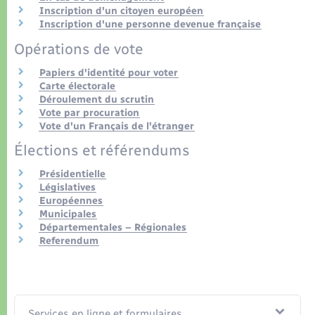
Organisation d’événement
Inscription d'un citoyen européen
Inscription d'une personne devenue française
Sécurité - Prévention
Opérations de vote
Papiers d'identité pour voter
Commerces - Entreprises - Emploi
Carte électorale
Déroulement du scrutin
Vote par procuration
Voirie et espace public
Vote d'un Français de l'étranger
Élections et référendums
Présidentielle
Législatives
Européennes
Municipales
Départementales – Régionales
Referendum
Services en ligne et formulaires