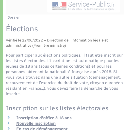
Déchets
Tourisme
Travaux - Autorisation d’occupation de l’espace
public
Transports scolaires
Plan interactif
Eau - Assainissement
Dossier
Élections
Présentation de la commune
Transports
Vérifié le 22/06/2022 – Direction de l'information légale et
Publications
administrative (Première ministre)
Logement - Urbanisme
Pour participer aux élections politiques, il faut être inscrit sur
La Communauté de communes
les listes électorales. L'inscription est automatique pour les
Loisirs
jeunes de 18 ans (sous certaines conditions) et pour les
personnes obtenant la nationalité française après 2018. Si
vous vous trouvez dans une autre situation (déménagement,
Seniors
recouvrement de l'exercice du droit de vote, citoyen européen
résidant en France…), vous devez faire la démarche de vous
inscrire.
Nouvel habitant
Inscription sur les listes électorales
Numérique
Inscription d'office à 18 ans
Nouvelle inscription
En cas de déménagement