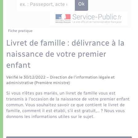
Déchets
Tourisme
Travaux - Autorisation d’occupation de l’espace
public
Transports scolaires
Plan interactif
Eau - Assainissement
Présentation de la commune
Fiche pratique
Transports
Livret de famille : délivrance à la
Publications
Logement - Urbanisme
naissance de votre premier
enfant
La Communauté de communes
Loisirs
Vérifié le 30/12/2022 – Direction de l'information légale et
administrative (Première ministre)
Seniors
Si vous n'êtes pas mariés, un livret de famille vous est
transmis à l'occasion de la naissance de votre premier enfant
Nouvel habitant
commun. Vous souhaitez savoir ce que contient le livret de
famille, comment il est établi, s'il est gratuit,… ? Nous vous
donnons les informations utiles sur le sujet.
Numérique