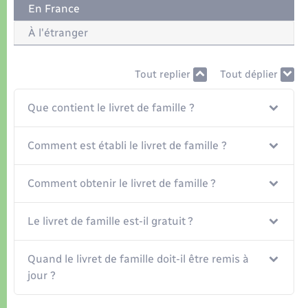
Organisation d’événement
En France
À l'étranger
Sécurité - Prévention
Tout replier
Tout déplier
Commerces - Entreprises - Emploi
Que contient le livret de famille ?
Voirie et espace public
Comment est établi le livret de famille ?
Comment obtenir le livret de famille ?
Le livret de famille est-il gratuit ?
Quand le livret de famille doit-il être remis à
jour ?