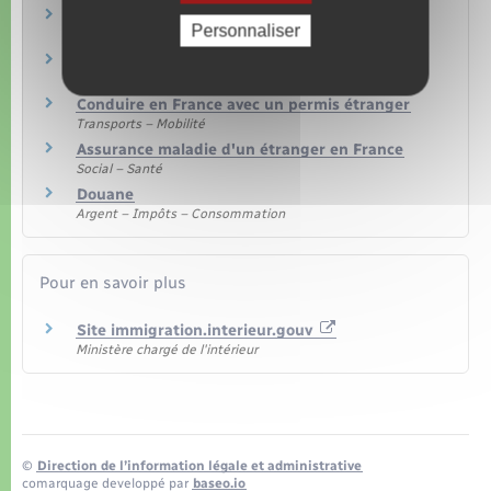
S'inscrire dans l'enseignement supérieur
Personnaliser
Famille – Scolarité
Nationalité française
Étranger – Europe
Conduire en France avec un permis étranger
Transports – Mobilité
Assurance maladie d'un étranger en France
Social – Santé
Douane
Argent – Impôts – Consommation
Pour en savoir plus
Site immigration.interieur.gouv
Ministère chargé de l'intérieur
©
Direction de l’information légale et administrative
comarquage developpé par
baseo.io