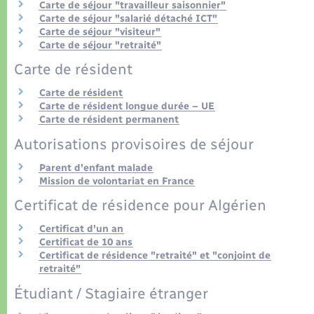
Organisation d’événement
Carte de séjour "travailleur saisonnier"
Carte de séjour "salarié détaché ICT"
Carte de séjour "visiteur"
Sécurité - Prévention
Carte de séjour "retraité"
Carte de résident
Commerces - Entreprises - Emploi
Carte de résident
Carte de résident longue durée – UE
Voirie et espace public
Carte de résident permanent
Autorisations provisoires de séjour
Parent d'enfant malade
Mission de volontariat en France
Certificat de résidence pour Algérien
Certificat d'un an
Certificat de 10 ans
Certificat de résidence "retraité" et "conjoint de
retraité"
Étudiant / Stagiaire étranger