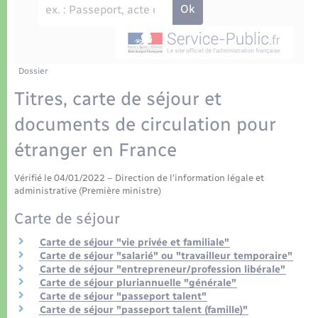
Déchets
Tourisme
Travaux - Autorisation d’occupation de l’espace
public
Transports scolaires
Plan interactif
Eau - Assainissement
Présentation de la commune
Dossier
Transports
Titres, carte de séjour et
Publications
Logement - Urbanisme
documents de circulation pour
étranger en France
La Communauté de communes
Loisirs
Vérifié le 04/01/2022 – Direction de l'information légale et
administrative (Première ministre)
Seniors
Carte de séjour
Nouvel habitant
Carte de séjour "vie privée et familiale"
Carte de séjour "salarié" ou "travailleur temporaire"
Carte de séjour "entrepreneur/profession libérale"
Numérique
Carte de séjour pluriannuelle "générale"
Carte de séjour "passeport talent"
Carte de séjour "passeport talent (famille)"