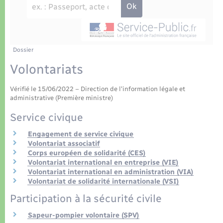
Déchets
Tourisme
Travaux - Autorisation d’occupation de l’espace
public
Transports scolaires
Plan interactif
Eau - Assainissement
Présentation de la commune
Dossier
Transports
Volontariats
Publications
Logement - Urbanisme
Vérifié le 15/06/2022 – Direction de l'information légale et
administrative (Première ministre)
La Communauté de communes
Loisirs
Service civique
Engagement de service civique
Seniors
Volontariat associatif
Corps européen de solidarité (CES)
Volontariat international en entreprise (VIE)
Nouvel habitant
Volontariat international en administration (VIA)
Volontariat de solidarité internationale (VSI)
Numérique
Participation à la sécurité civile
Sapeur-pompier volontaire (SPV)