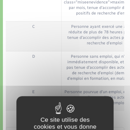
class="miseenevidence">maximum
par mois, tenue d'accomplir des
positifs de recherche d'empl
C
Personne ayant exercé une act
réduite de plus de 78 heures par
tenue d'accomplir des actes posi
recherche d'emploi
D
Personne sans emploi, qui n'es
immédiatement disponible, et qui
pas tenue d'accomplir des actes p
de recherche d'emploi (deman
d'emploi en formation, en maladie
E
Personne pourvue d'un emploi, et q
pas tenue d'accomplir des actes p
de recherche d'emploi
Ce site utilise des
cookies et vous donne