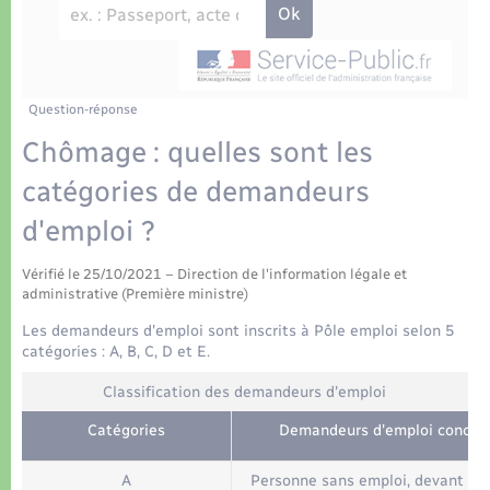
Déchets
Tourisme
Travaux - Autorisation d’occupation de l’espace
public
Transports scolaires
Plan interactif
Eau - Assainissement
Présentation de la commune
Question-réponse
Transports
Chômage : quelles sont les
Publications
Logement - Urbanisme
catégories de demandeurs
d'emploi ?
La Communauté de communes
Loisirs
Vérifié le 25/10/2021 – Direction de l'information légale et
administrative (Première ministre)
Seniors
Les demandeurs d'emploi sont inscrits à Pôle emploi selon 5
catégories : A, B, C, D et E.
Nouvel habitant
Classification des demandeurs d'emploi
Numérique
Catégories
Demandeurs d'emploi concer
A
Personne sans emploi, devant ac