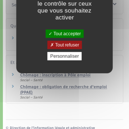
le contrôle sur ceux
Services en ligne et formulaires
que vous souhaitez
activer
Questions ? Réponses !
Tout accepter
Médiateur de Pôle emploi : comment y recourir
?
Tout refuser
Personnaliser
Et aussi
Chômage : inscription à Pôle emploi
Social – Santé
Chômage : obligation de recherche d'emploi
(PPAE)
Social – Santé
©
Direction de l’information légale et administrative