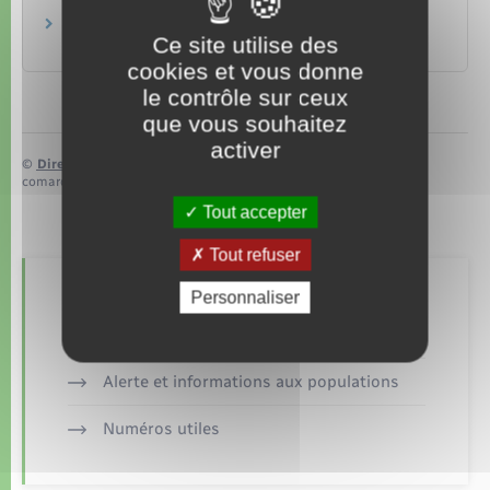
Un ressortissant européen salarié en France a-
Ce site utilise des
t-il les mêmes droits qu'un salarié français ?
cookies et vous donne
le contrôle sur ceux
que vous souhaitez
activer
©
Direction de l’information légale et administrative
comarquage developpé par
baseo.io
Tout accepter
Tout refuser
Personnaliser
Retrouvez aussi
Alerte et informations aux populations
Numéros utiles