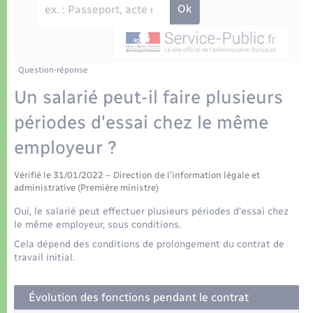
Déchets
Tourisme
Travaux - Autorisation d’occupation de l’espace
public
Transports scolaires
Plan interactif
Eau - Assainissement
Présentation de la commune
Question-réponse
Transports
Un salarié peut-il faire plusieurs
Publications
Logement - Urbanisme
périodes d'essai chez le même
employeur ?
La Communauté de communes
Loisirs
Vérifié le 31/01/2022 – Direction de l'information légale et
administrative (Première ministre)
Seniors
Oui, le salarié peut effectuer plusieurs périodes d'essai chez
le même employeur, sous conditions.
Nouvel habitant
Cela dépend des conditions de prolongement du contrat de
travail initial.
Numérique
Évolution des fonctions pendant le contrat