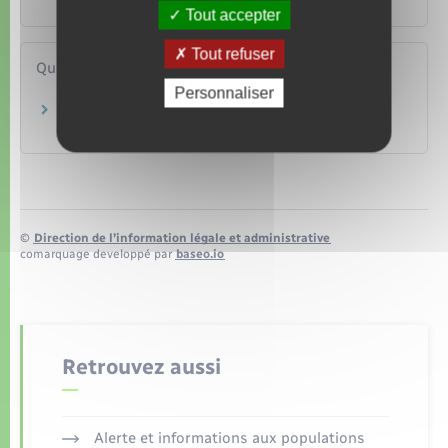
Tout accepter
Tout refuser
Questions ? Réponses !
Personnaliser
Un ressortissant européen salarié en France a-
t-il les mêmes droits qu'un salarié français ?
©
Direction de l’information légale et administrative
comarquage developpé par
baseo.io
Retrouvez aussi
Alerte et informations aux populations