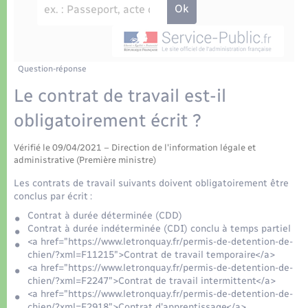
Déchets
Tourisme
Travaux - Autorisation d’occupation de l’espace
public
Transports scolaires
Plan interactif
Eau - Assainissement
Présentation de la commune
Question-réponse
Transports
Le contrat de travail est-il
Publications
Logement - Urbanisme
obligatoirement écrit ?
La Communauté de communes
Vérifié le 09/04/2021 – Direction de l'information légale et
Loisirs
administrative (Première ministre)
Les contrats de travail suivants doivent obligatoirement être
Seniors
conclus par écrit :
Contrat à durée déterminée (CDD)
Contrat à durée indéterminée (CDI) conclu à temps partiel
Nouvel habitant
<a href="https://www.letronquay.fr/permis-de-detention-de-
chien/?xml=F11215">Contrat de travail temporaire</a>
<a href="https://www.letronquay.fr/permis-de-detention-de-
Numérique
chien/?xml=F2247">Contrat de travail intermittent</a>
<a href="https://www.letronquay.fr/permis-de-detention-de-
chien/?xml=F2918">Contrat d'apprentissage</a>