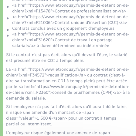
Organisation d’événement
<a href="https://www.letronquay.fr/permis-de-detention-de-
chien/?xml=F15478">Contrat de professionnalisation</a>
<a href="https://www.letronquay.fr/permis-de-detention-de-
Sécurité - Prévention
chien/?xml=F21006">Contrat unique d'insertion (CUI)</a>
Contrats conclus avec un groupement d'employeurs
<a href="https://www.letronquay.fr/permis-de-detention-de-
Commerces - Entreprises - Emploi
chien/?xml=F31620">Contrat de travail en portage
salarial</a> à durée déterminée ou indéterminée
Voirie et espace public
Si le contrat n'est pas écrit alors qu'il devrait l'être, le salarié
est présumé être en CDI à temps plein.
La <a href="https://www.letronquay.fr/permis-de-detention-de-
chien/?xml=F34572">requalification</a> du contrat (c'est-à-
dire sa transformation en CDI à temps plein) peut être actée
par le <a href="https://www.letronquay.fr/permis-de-detention-
de-chien/?xml=F2360">conseil de prud'hommes (CPH)</a> à la
demande du salarié.
Si l'employeur n'a pas fait d'écrit alors qu'il aurait dû le faire,
il risque une amende d'un montant de <span
class="valeur">1 500 €</span> pour un contrat à temps
partiel ou intermittent.
L'employeur risque également une amende de <span