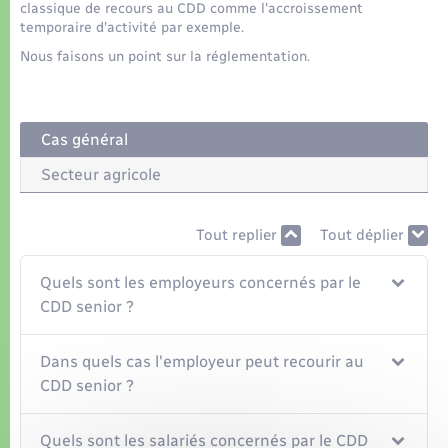
Organisation d’événement
classique de recours au CDD comme l'accroissement
temporaire d'activité par exemple.
Nous faisons un point sur la réglementation.
Sécurité - Prévention
Commerces - Entreprises - Emploi
Cas général
Voirie et espace public
Secteur agricole
Tout replier
Tout déplier
Quels sont les employeurs concernés par le
CDD senior ?
Dans quels cas l'employeur peut recourir au
CDD senior ?
Quels sont les salariés concernés par le CDD