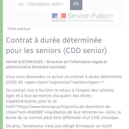
Déchets
Tourisme
Travaux - Autorisation d’occupation de l’espace
public
Transports scolaires
Plan interactif
Eau - Assainissement
Présentation de la commune
Fiche pratique
Transports
Contrat à durée déterminée
Publications
Logement - Urbanisme
pour les seniors (CDD senior)
La Communauté de communes
Vérifié le 07/06/2023 – Direction de l'information légale et
Loisirs
administrative (Première ministre)
Vous vous demandez ce qu'est un contrat à durée déterminée
Seniors
(CDD) dit <span class="expression">senior</span> ?
Ce contrat vise à faciliter le retour à l'emploi des salariés
âgés et à leur permettre d'acquérir des droits
Nouvel habitant
supplémentaires pour la <a
href="https://www.letronquay.fr/permis-de-detention-de-
chien/?xml=R42089">liquidation de leur retraite</a>. Ainsi, la
Numérique
durée de ce contrat peut être différente d'un CDD classique.
De plus, l'employeur n'est pas obligé d'invoquer un motif