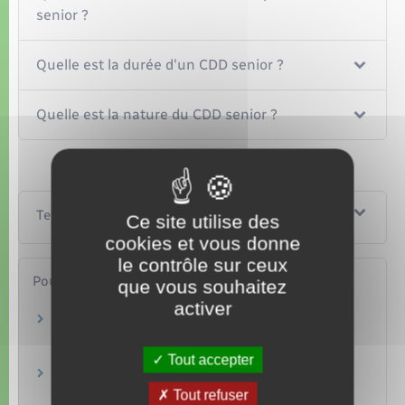
senior ?
Quelle est la durée d'un CDD senior ?
Quelle est la nature du CDD senior ?
Textes de référence
Ce site utilise des
cookies et vous donne
le contrôle sur ceux
Pour en savoir plus
que vous souhaitez
activer
Le contrat à durée déterminée senior (cas
général)
Ministère chargé du travail
Tout accepter
Le contrat à durée déterminée senior (secteur
agricole)
Tout refuser