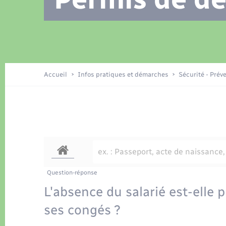
Location de 2 roues
Recensement
Petite enfance
Tourisme
Compétences
Travaux - Autorisation d’occupation
Déchets
de l’espace public
Publications
Logement - Urbanisme
Accueil
Infos pratiques et démarches
Sécurité - Prév
Nouvel habitant
Sécurité - Prévention
Question-réponse
L'absence du salarié est-elle 
ses congés ?