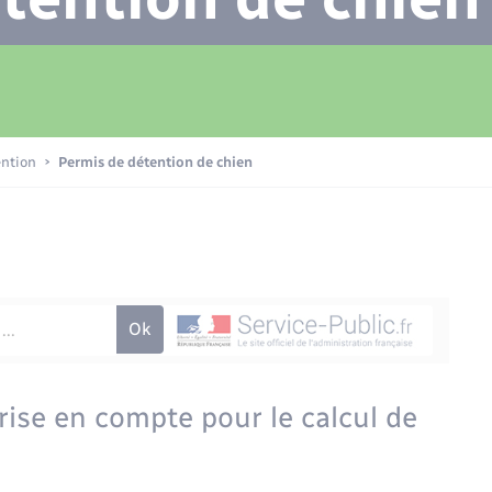
Transports scolaires
Plan interactif
Eau - Assainissement
La Communauté de communes
Loisirs
ention
Permis de détention de chien
Numérique
Commerces - Entreprises -
Emploi
prise en compte pour le calcul de