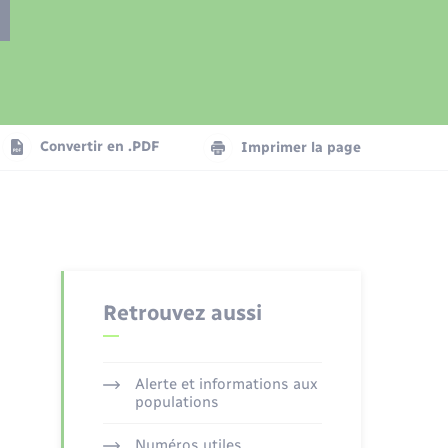
Présentation de la commune
Transports
Seniors
Convertir en .PDF
Imprimer la page
Organisation d’événement
Voirie et espace public
Retrouvez aussi
Alerte et informations aux
populations
Numéros utiles