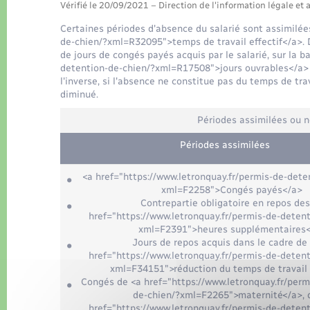
Vérifié le 20/09/2021 – Direction de l'information légale et 
Certaines périodes d'absence du salarié sont assimilée
de-chien/?xml=R32095">temps de travail effectif</a>. D
de jours de congés payés acquis par le salarié, sur la b
detention-de-chien/?xml=R17508">jours ouvrables</a> par
l'inverse, si l'absence ne constitue pas du temps de tra
diminué.
Périodes assimilées ou n
Périodes assimilées
<a href="https://www.letronquay.fr/permis-de-dete
xml=F2258">Congés payés</a>
Contrepartie obligatoire en repos des
href="https://www.letronquay.fr/permis-de-deten
xml=F2391">heures supplémentaires
Jours de repos acquis dans le cadre de 
href="https://www.letronquay.fr/permis-de-deten
xml=F34151">réduction du temps de travail
Congés de <a href="https://www.letronquay.fr/perm
de-chien/?xml=F2265">maternité</a>, 
href="https://www.letronquay.fr/permis-de-deten