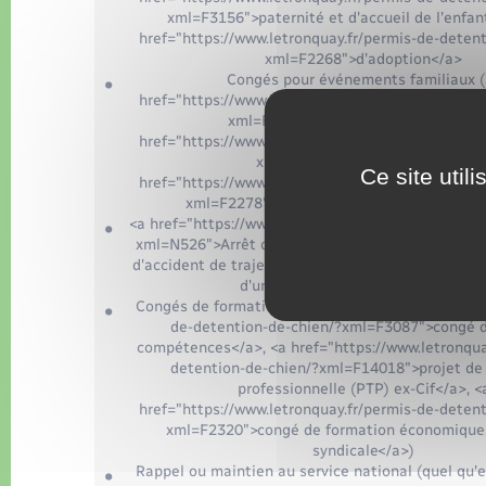
xml=F3156">paternité et d'accueil de l'enfan
href="https://www.letronquay.fr/permis-de-deten
xml=F2268">d'adoption</a>
Congés pour événements familiaux (
href="https://www.letronquay.fr/permis-de-deten
xml=F34154">mariage ou Pacs</a>, 
href="https://www.letronquay.fr/permis-de-deten
xml=F2266">naissance</a>, <a
Ce site util
href="https://www.letronquay.fr/permis-de-deten
xml=F2278">décès d'un membre de la fami
<a href="https://www.letronquay.fr/permis-de-dete
xml=N526">Arrêt de travail</a> pour cause d'accid
d'accident de trajet ou de maladie professionnelle
d'une durée ininterrompue d'un an
Congés de formation (<a href="https://www.letron
de-detention-de-chien/?xml=F3087">congé d
compétences</a>, <a href="https://www.letronqua
detention-de-chien/?xml=F14018">projet de 
professionnelle (PTP) ex-Cif</a>, <
href="https://www.letronquay.fr/permis-de-deten
xml=F2320">congé de formation économique, 
syndicale</a>)
Rappel ou maintien au service national (quel qu'e