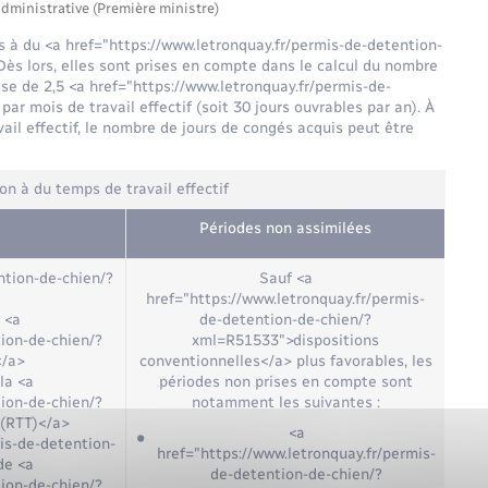
administrative (Première ministre)
s à du <a href="https://www.letronquay.fr/permis-de-detention-
ès lors, elles sont prises en compte dans le calcul du nombre
ase de 2,5 <a href="https://www.letronquay.fr/permis-de-
 mois de travail effectif (soit 30 jours ouvrables par an). À
vail effectif, le nombre de jours de congés acquis peut être
on à du temps de travail effectif
Périodes non assimilées
ntion-de-chien/?
Sauf <a
href="https://www.letronquay.fr/permis-
 <a
de-detention-de-chien/?
tion-de-chien/?
xml=R51533">dispositions
</a>
conventionnelles</a> plus favorables, les
la <a
périodes non prises en compte sont
tion-de-chien/?
notamment les suivantes :
 (RTT)</a>
<a
is-de-detention-
href="https://www.letronquay.fr/permis-
de <a
de-detention-de-chien/?
tion-de-chien/?