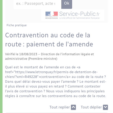
Déchets
Tourisme
Travaux - Autorisation d’occupation de l’espace
public
Transports scolaires
Plan interactif
Eau - Assainissement
Présentation de la commune
Fiche pratique
Transports
Contravention au code de la
Publications
Logement - Urbanisme
route : paiement de l'amende
La Communauté de communes
Vérifié le 18/08/2023 – Direction de l'information légale et
Loisirs
administrative (Première ministre)
Quel est le montant de l'amende en cas de <a
Seniors
href="https://www.letronquay.fr/permis-de-detention-de-
chien/?xml=R49228">contravention</a> au code de la route ?
Dans quel délai devez-vous payer l'amende ? Le montant est-
Nouvel habitant
il plus élevé si vous payez en retard ? Comment contester
l'avis de contravention ? Nous vous indiquons les principales
règles à connaître sur les contraventions au code de la route.
Numérique
Tout replier
Tout déplier