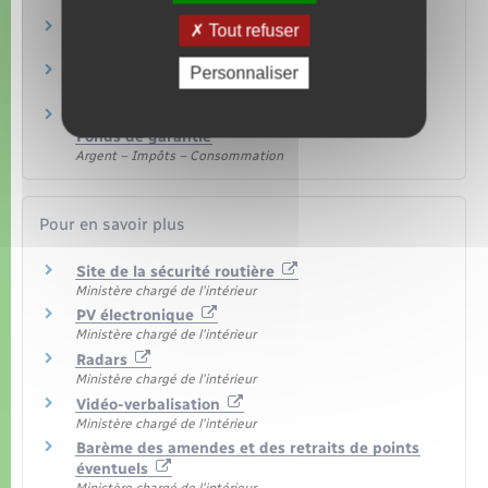
Transports – Mobilité
Permis de conduire
Tout refuser
Transports – Mobilité
Amendes
Personnaliser
Justice
Accident de la route : indemnisation par le
Fonds de garantie
Argent – Impôts – Consommation
Pour en savoir plus
Site de la sécurité routière
Ministère chargé de l'intérieur
PV électronique
Ministère chargé de l'intérieur
Radars
Ministère chargé de l'intérieur
Vidéo-verbalisation
Ministère chargé de l'intérieur
Barème des amendes et des retraits de points
éventuels