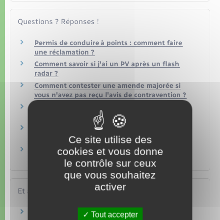
Questions ? Réponses !
Permis de conduire à points : comment faire
une réclamation ?
Comment savoir si j'ai un PV après un flash
radar ?
Comment contester une amende majorée si
vous n'avez pas reçu l'avis de contravention ?
Contrôle routier : quelles sanctions en cas de
conduite sans permis ?
Contrôle routier : quelle amende en cas de
conduite sans assurance ?
Ce site utilise des
cookies et vous donne
Quelles sont les différences entre une
contravention, un délit et un crime ?
le contrôle sur ceux
que vous souhaitez
activer
Et aussi
Infractions routières
Tout accepter