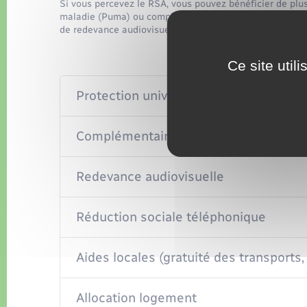
Si vous percevez le RSA, vous pouvez bénéficier de plusi
maladie (Puma) ou complémentaire santé solidaire (C2S
de redevance audiovisuelle ou de réduction sociale télé
Ce site util
Protection universelle maladie (Puma)
Complémentaire santé solidaire (C2S)
Redevance audiovisuelle
Réduction sociale téléphonique
Aides locales (gratuité des transports, 
Allocation logement