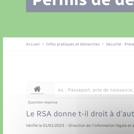
Location de 2 roues
Recensement
Petite enfance
Tourisme
Compétences
Travaux - Autorisation d’occupation
Déchets
de l’espace public
Publications
Logement - Urbanisme
Accueil
Infos pratiques et démarches
Sécurité - Prév
Nouvel habitant
Sécurité - Prévention
Question-réponse
Le RSA donne t-il droit à d'aut
Vérifié le 01/01/2023 – Direction de l'information légale et 