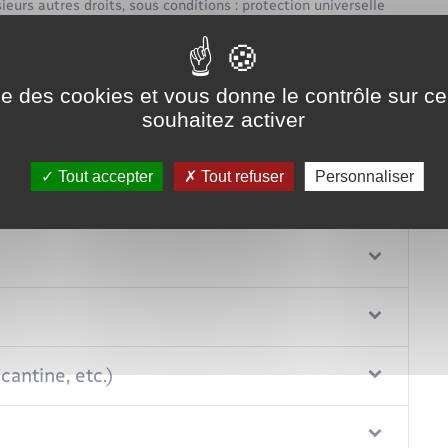
eurs autres droits, sous conditions : protection universelle
). Vous pouvez également bénéficier de réductions de taxes,
phonie et d'aides locales et allocations logement.
Tout replier
Tout déplier
ise des cookies et vous donne le contrôle sur 
souhaitez activer
Tout accepter
Tout refuser
Personnaliser
cantine, etc.)