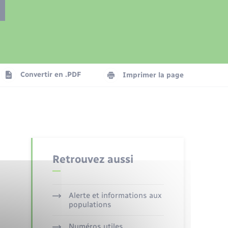
Présentation de la commune
Transports
Seniors
Convertir en .PDF
Imprimer la page
Organisation d’événement
Voirie et espace public
Retrouvez aussi
Alerte et informations aux
populations
Numéros utiles