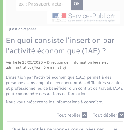
Déchets
Tourisme
Travaux - Autorisation d’occupation de l’espace
public
Transports scolaires
Plan interactif
Eau - Assainissement
Présentation de la commune
Question-réponse
Transports
En quoi consiste l'insertion par
Publications
Logement - Urbanisme
l'activité économique (IAE) ?
La Communauté de communes
Vérifié le 15/05/2023 – Direction de l'information légale et
Loisirs
administrative (Première ministre)
L'insertion par l'activité économique (IAE) permet à des
Seniors
personnes sans emploi et rencontrant des difficultés sociales
et professionnelles de bénéficier d'un contrat de travail. L'IAE
peut comprendre des actions de formation.
Nouvel habitant
Nous vous présentons les informations à connaître.
Numérique
Tout replier
Tout déplier
Quelles sont les personnes concernées par