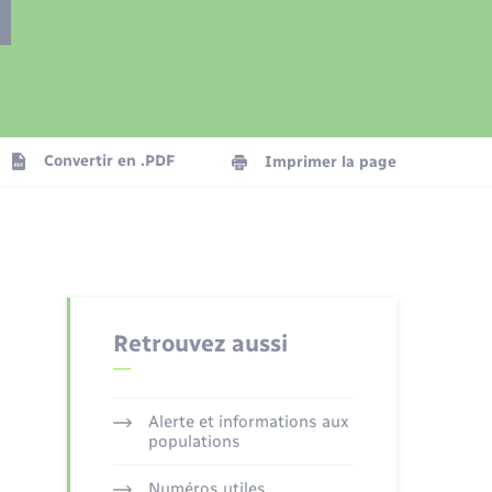
Présentation de la commune
Transports
Seniors
Convertir en .PDF
Imprimer la page
Organisation d’événement
Voirie et espace public
Retrouvez aussi
Alerte et informations aux
populations
Numéros utiles