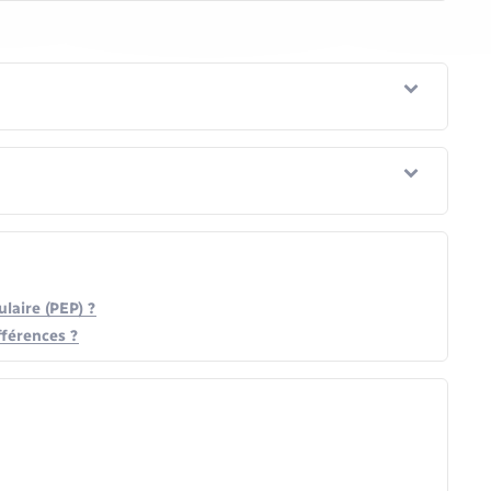
laire (PEP) ?
fférences ?