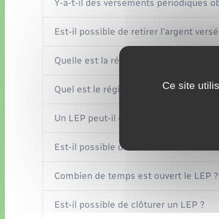
Y-a-t-il des versements périodiques ob
Est-il possible de retirer l'argent vers
Quelle est la rémunération du LEP ?
Ce site util
Quel est le régime fiscal des intérêts 
Un LEP peut-il être saisi ?
Est-il possible de transférer un LEP d
Combien de temps est ouvert le LEP ?
Est-il possible de clôturer un LEP ?