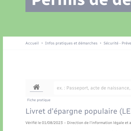
Location de 2 roues
Recensement
Petite enfance
Tourisme
Compétences
Travaux - Autorisation d’occupation
Déchets
de l’espace public
Publications
Logement - Urbanisme
Accueil
Infos pratiques et démarches
Sécurité - Prév
Nouvel habitant
Sécurité - Prévention
Fiche pratique
Livret d'épargne populaire (LE
Vérifié le 01/08/2023 – Direction de l'information légale et 