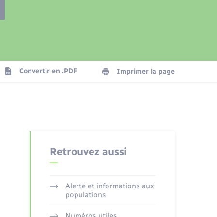
Présentation de la commune
Transports
Seniors
Convertir en .PDF
Imprimer la page
Organisation d’événement
Voirie et espace public
Retrouvez aussi
Alerte et informations aux
populations
Numéros utiles