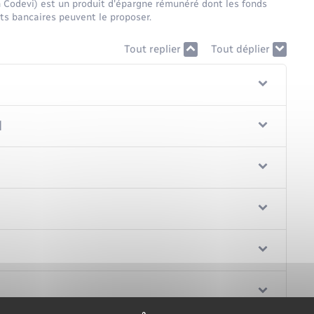
n Codevi) est un produit d'épargne rémunéré dont les fonds
ts bancaires peuvent le proposer.
Tout replier
Tout déplier
l