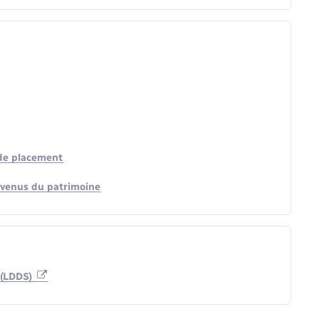
 de placement
evenus du patrimoine
 (LDDS)