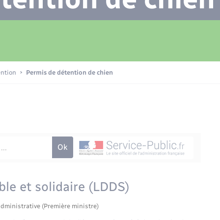
Transports scolaires
Plan interactif
Eau - Assainissement
La Communauté de communes
Loisirs
ention
Permis de détention de chien
Numérique
Commerces - Entreprises -
Emploi
le et solidaire (LDDS)
administrative (Première ministre)