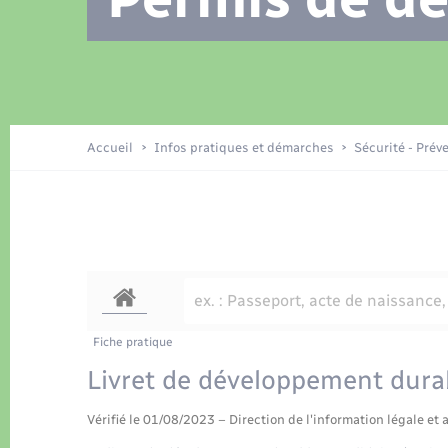
Location de 2 roues
Recensement
Petite enfance
Tourisme
Compétences
Travaux - Autorisation d’occupation
Déchets
de l’espace public
Publications
Logement - Urbanisme
Accueil
Infos pratiques et démarches
Sécurité - Prév
Nouvel habitant
Sécurité - Prévention
Fiche pratique
Livret de développement durab
Vérifié le 01/08/2023 – Direction de l'information légale et 