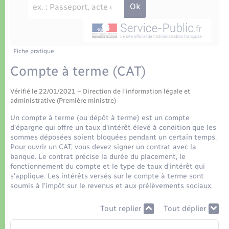
Déchets
Tourisme
Travaux - Autorisation d’occupation de l’espace
public
Transports scolaires
Plan interactif
Eau - Assainissement
Présentation de la commune
Fiche pratique
Transports
Compte à terme (CAT)
Publications
Logement - Urbanisme
Vérifié le 22/01/2021 – Direction de l'information légale et
administrative (Première ministre)
La Communauté de communes
Loisirs
Un compte à terme (ou dépôt à terme) est un compte
d'épargne qui offre un taux d'intérêt élevé à condition que les
sommes déposées soient bloquées pendant un certain temps.
Seniors
Pour ouvrir un CAT, vous devez signer un contrat avec la
banque. Le contrat précise la durée du placement, le
fonctionnement du compte et le type de taux d'intérêt qui
Nouvel habitant
s'applique. Les intérêts versés sur le compte à terme sont
soumis à l'impôt sur le revenus et aux prélèvements sociaux.
Numérique
Tout replier
Tout déplier