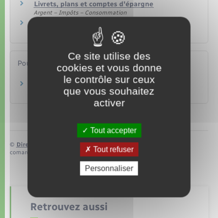
Livrets, plans et comptes d'épargne
Argent – Impôts – Consommation
Comptes bancaires
Argent – Impôts – Consommation
Ce site utilise des
Pour en savoir plus
cookies et vous donne
le contrôle sur ceux
Compte à terme
que vous souhaitez
Autorité de contrôle prudentiel et de résolution (ACPR)
activer
Tout accepter
©
Direction de l’information légale et administrative
Tout refuser
comarquage developpé par
baseo.io
Personnaliser
Retrouvez aussi