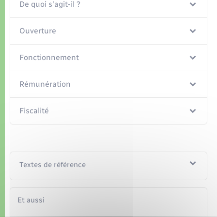
Organisation d’événement
De quoi s'agit-il ?
Sécurité - Prévention
Ouverture
Commerces - Entreprises - Emploi
Fonctionnement
Voirie et espace public
Rémunération
Fiscalité
Textes de référence
Et aussi