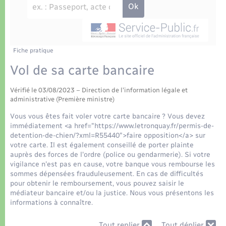
Déchets
Tourisme
Travaux - Autorisation d’occupation de l’espace
public
Transports scolaires
Plan interactif
Eau - Assainissement
Présentation de la commune
Fiche pratique
Transports
Vol de sa carte bancaire
Publications
Logement - Urbanisme
Vérifié le 03/08/2023 – Direction de l'information légale et
administrative (Première ministre)
La Communauté de communes
Loisirs
Vous vous êtes fait voler votre carte bancaire ? Vous devez
immédiatement <a href="https://www.letronquay.fr/permis-de-
detention-de-chien/?xml=R55440">faire opposition</a> sur
Seniors
votre carte. Il est également conseillé de porter plainte
auprès des forces de l'ordre (police ou gendarmerie). Si votre
vigilance n'est pas en cause, votre banque vous rembourse les
Nouvel habitant
sommes dépensées frauduleusement. En cas de difficultés
pour obtenir le remboursement, vous pouvez saisir le
médiateur bancaire et/ou la justice. Nous vous présentons les
Numérique
informations à connaître.
Tout replier
Tout déplier