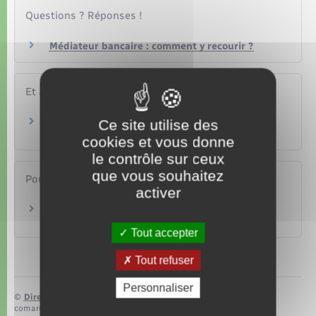
Questions ? Réponses !
Médiateur bancaire : comment y recourir ?
Et aussi
Perte de sa carte bancaire
Ce site utilise des
Argent – Impôts – Consommation
cookies et vous donne
le contrôle sur ceux
que vous souhaitez
Pour en savoir plus
activer
La carte bancaire
Institut national de la consommation (INC)
Tout accepter
Tout refuser
Personnaliser
©
Direction de l’information légale et administrative
comarquage developpé par
baseo.io