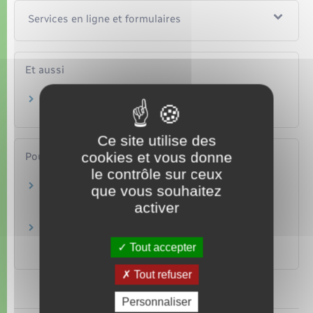
Services en ligne et formulaires
Et aussi
Convention collective
Travail – Formation
Ce site utilise des
cookies et vous donne
Pour en savoir plus
le contrôle sur ceux
Convention collective des entreprises du
que vous souhaitez
secteur privé du spectacle vivant
activer
Legifrance
Convention collective pour les entreprises
artistiques et culturelles
Tout accepter
Legifrance
Tout refuser
Personnaliser