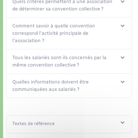
Organisation d’événement
Quels critères permettent à une association
de déterminer sa convention collective ?
Sécurité - Prévention
Comment savoir à quelle convention
correspond l'activité principale de
Commerces - Entreprises - Emploi
l'association ?
Voirie et espace public
Tous les salariés sont-ils concernés par la
même convention collective ?
Quelles informations doivent être
communiquées aux salariés ?
Textes de référence