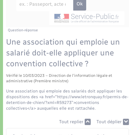
Déchets
Tourisme
Travaux - Autorisation d’occupation de l’espace
public
Transports scolaires
Plan interactif
Eau - Assainissement
Présentation de la commune
Question-réponse
Transports
Une association qui emploie un
Publications
Logement - Urbanisme
salarié doit-elle appliquer une
convention collective ?
La Communauté de communes
Loisirs
Vérifié le 10/03/2023 – Direction de l'information légale et
administrative (Première ministre)
Seniors
Une association qui emploie des salariés doit appliquer les
dispositions des <a href="https://www.letronquay.fr/permis-de-
Nouvel habitant
detention-de-chien/?xml=R59273">conventions
collectives</a> auxquelles elle est rattachée.
Numérique
Tout replier
Tout déplier