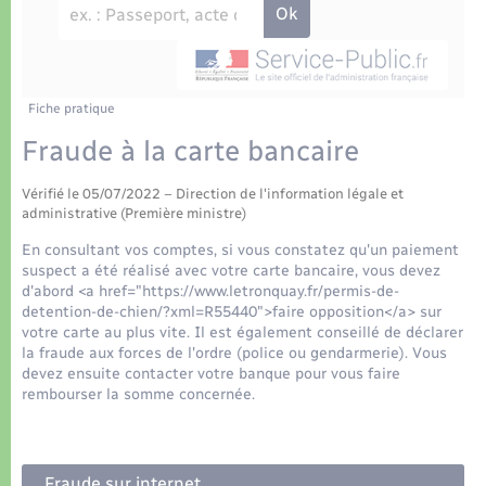
Déchets
Tourisme
Travaux - Autorisation d’occupation de l’espace
public
Transports scolaires
Plan interactif
Eau - Assainissement
Présentation de la commune
Fiche pratique
Transports
Fraude à la carte bancaire
Publications
Logement - Urbanisme
Vérifié le 05/07/2022 – Direction de l'information légale et
administrative (Première ministre)
La Communauté de communes
Loisirs
En consultant vos comptes, si vous constatez qu'un paiement
suspect a été réalisé avec votre carte bancaire, vous devez
d'abord <a href="https://www.letronquay.fr/permis-de-
Seniors
detention-de-chien/?xml=R55440">faire opposition</a> sur
votre carte au plus vite. Il est également conseillé de déclarer
la fraude aux forces de l'ordre (police ou gendarmerie). Vous
Nouvel habitant
devez ensuite contacter votre banque pour vous faire
rembourser la somme concernée.
Numérique
Fraude sur internet