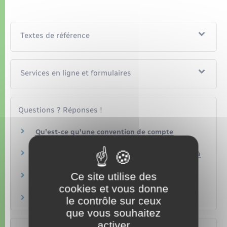
Textes de référence
Services en ligne et formulaires
Questions ? Réponses !
Qu'est-ce qu'une convention de compte
bancaire ?
Une banque doit-elle faire connaître ses tarifs à
ses clients ?
Ce site utilise des
Qu'est-ce que le taux annuel effectif
global (TAEG) ?
cookies et vous donne
Médiateur bancaire : comment y recourir ?
le contrôle sur ceux
que vous souhaitez
activer