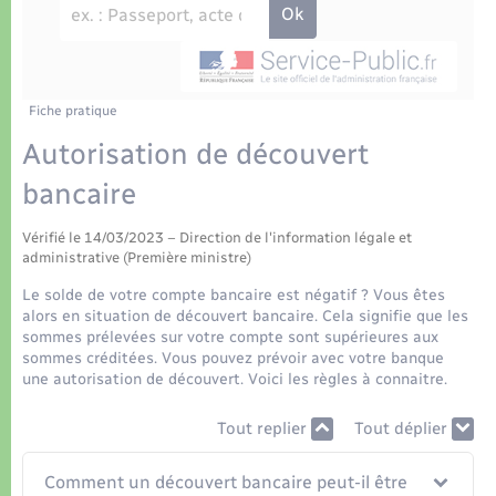
Déchets
Tourisme
Travaux - Autorisation d’occupation de l’espace
public
Transports scolaires
Plan interactif
Eau - Assainissement
Présentation de la commune
Fiche pratique
Transports
Autorisation de découvert
Publications
Logement - Urbanisme
bancaire
La Communauté de communes
Vérifié le 14/03/2023 – Direction de l'information légale et
Loisirs
administrative (Première ministre)
Le solde de votre compte bancaire est négatif ? Vous êtes
Seniors
alors en situation de découvert bancaire. Cela signifie que les
sommes prélevées sur votre compte sont supérieures aux
sommes créditées. Vous pouvez prévoir avec votre banque
Nouvel habitant
une autorisation de découvert. Voici les règles à connaitre.
Tout replier
Tout déplier
Numérique
Comment un découvert bancaire peut-il être