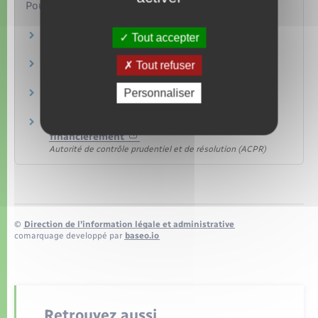
Pour en savoir plus
Découvert bancaire
Tout accepter
Institut national de la consommation (INC)
Frais bancaires
Tout refuser
Autorité de contrôle prudentiel et de résolution (ACPR)
Personnaliser
Taux d'usure actuels
Banque de France
Offre spécifique pour la clientèle fragile
financièrement
Autorité de contrôle prudentiel et de résolution (ACPR)
©
Direction de l’information légale et administrative
comarquage developpé par
baseo.io
Retrouvez aussi