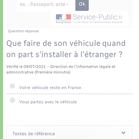
Déchets
Tourisme
Travaux - Autorisation d’occupation de l’espace
public
Transports scolaires
Plan interactif
Eau - Assainissement
Présentation de la commune
Question-réponse
Transports
Que faire de son véhicule quand
Publications
Logement - Urbanisme
on part s'installer à l'étranger ?
La Communauté de communes
Vérifié le 09/07/2021 – Direction de l'information légale et
Loisirs
administrative (Première ministre)
Seniors
Votre véhicule reste en France
Vous partez avec le véhicule
Nouvel habitant
Numérique
Textes de référence