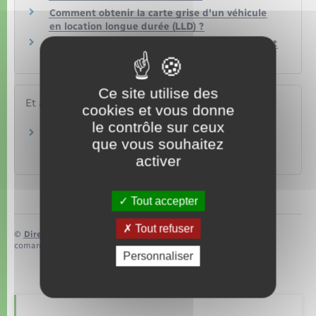
Comment obtenir la carte grise d'un véhicule
en location longue durée (LLD) ?
Véhicule en leasing : que faire quand le contrat
de crédit-bail se termine ?
Ce site utilise des
Et aussi
cookies et vous donne
le contrôle sur ceux
Leasing (location avec option d'achat) ou
que vous souhaitez
location longue durée
activer
Argent – Impôts – Consommation
Tout accepter
Tout refuser
©
Direction de l’information légale et administrative
comarquage developpé par
baseo.io
Personnaliser