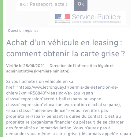
Déchets
Tourisme
Travaux - Autorisation d’occupation de l’espace
public
Transports scolaires
Plan interactif
Eau - Assainissement
Présentation de la commune
Question-réponse
Transports
Achat d'un véhicule en leasing :
Publications
Logement - Urbanisme
comment obtenir la carte grise ?
La Communauté de communes
Vérifié le 28/06/2021 – Direction de l'information légale et
Loisirs
administrative (Première ministre)
Si vous achetez un véhicule en <a
Seniors
href="https://www.letronquay.fr/permis-de-detention-de-
chien/?xml=R58840">leasing</a> (ou <span
class="expression">crédit-bail</span> ou <span
Nouvel habitant
class="expression">location avec option d'achat</span>),
<span class="miseenevidence"> vous n'en êtes pas
propriétaire</span> pendant la durée du contrat. C'est au
Numérique
propriétaire (organisme financier ou prêteur) de se charger
des formalités d'immatriculation. Vous n'aurez pas à
demander vous-même la carte grise (désormais appelée <span