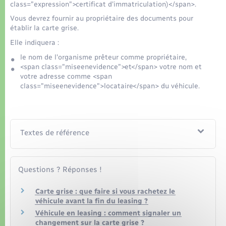
Organisation d’événement
class="expression">certificat d'immatriculation)</span>.
Vous devrez fournir au propriétaire des documents pour
établir la carte grise.
Sécurité - Prévention
Elle indiquera :
le nom de l'organisme prêteur comme propriétaire,
Commerces - Entreprises - Emploi
<span class="miseenevidence">et</span> votre nom et
votre adresse comme <span
class="miseenevidence">locataire</span> du véhicule.
Voirie et espace public
Textes de référence
Questions ? Réponses !
Carte grise : que faire si vous rachetez le
véhicule avant la fin du leasing ?
Véhicule en leasing : comment signaler un
changement sur la carte grise ?