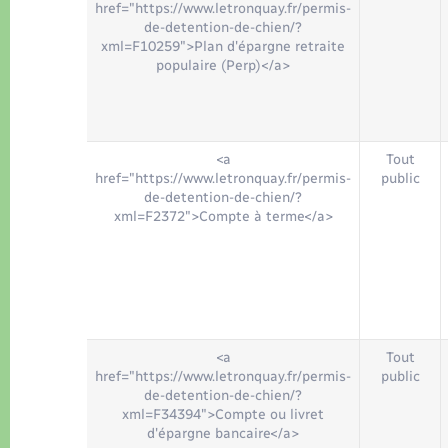
href="https://www.letronquay.fr/permis-
de-detention-de-chien/?
xml=F10259">Plan d'épargne retraite
populaire (Perp)</a>
<a
Tout
href="https://www.letronquay.fr/permis-
public
de-detention-de-chien/?
xml=F2372">Compte à terme</a>
<a
Tout
href="https://www.letronquay.fr/permis-
public
de-detention-de-chien/?
xml=F34394">Compte ou livret
d'épargne bancaire</a>