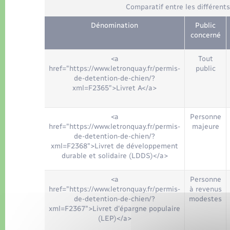
Comparatif entre les différent
Dénomination
Public
concerné
<a
Tout
href="https://www.letronquay.fr/permis-
public
de-detention-de-chien/?
xml=F2365">Livret A</a>
<a
Personne
href="https://www.letronquay.fr/permis-
majeure
de-detention-de-chien/?
xml=F2368">Livret de développement
durable et solidaire (LDDS)</a>
<a
Personne
href="https://www.letronquay.fr/permis-
à revenus
de-detention-de-chien/?
modestes
xml=F2367">Livret d'épargne populaire
(LEP)</a>