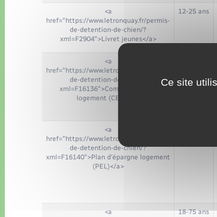
<a
12-25 ans
href="https://www.letronquay.fr/permis-
de-detention-de-chien/?
xml=F2904">Livret jeunes</a>
<a
Tout
href="https://www.letronquay.fr/permis-
public
de-detention-de-chien/?
Ce site util
xml=F16136">Compte épargne
logement (CEL)</a>
<a
Tout
href="https://www.letronquay.fr/permis-
public
de-detention-de-chien/?
xml=F16140">Plan d'épargne logement
(PEL)</a>
<a
18-75 ans