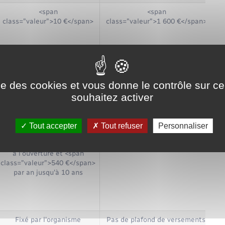
<span
<span
class="valeur">10 €</span>
class="valeur">1 600 €</span>
<span
<span
class="valeur">300 €</span>
class="valeur">15 300 €</span>
cl
à l'ouverture +<span
ise des cookies et vous donne le contrôle sur 
class="valeur">75 €</span>
souhaitez activer
en cours de vie
Tout accepter
Tout refuser
Personnaliser
<span
<span
class="valeur">225 €</span>
class="valeur">61 200 €</span>
à l'ouverture et <span
class="valeur">540 €</span>
par an jusqu'à 10 ans
Fixé par l'organisme
Pas de plafond de versements,