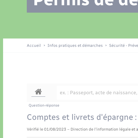
Location de 2 roues
Recensement
Petite enfance
Tourisme
Compétences
Travaux - Autorisation d’occupation
Déchets
de l’espace public
Publications
Logement - Urbanisme
Accueil
Infos pratiques et démarches
Sécurité - Prév
Nouvel habitant
Sécurité - Prévention
Question-réponse
Comptes et livrets d'épargne :
Vérifié le 01/08/2023 – Direction de l'information légale et 