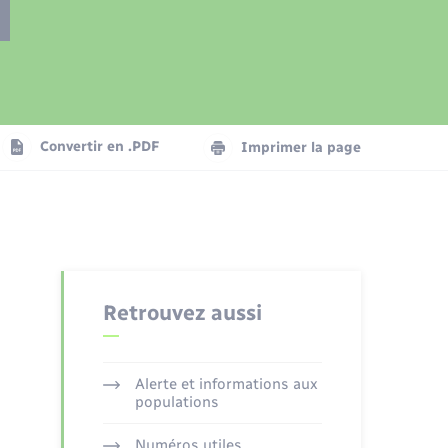
Présentation de la commune
Transports
Seniors
Convertir en .PDF
Imprimer la page
Organisation d’événement
Voirie et espace public
Retrouvez aussi
Alerte et informations aux
populations
Numéros utiles