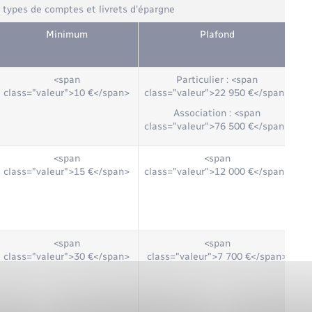
s types de comptes et livrets d'épargne
Minimum
Plafond
<span
Particulier : <span
class="valeur">10 €</span>
class="valeur">22 950 €</span>
Association : <span
class="valeur">76 500 €</span>
<span
<span
class="valeur">15 €</span>
class="valeur">12 000 €</span>
<span
<span
class="valeur">30 €</span>
class="valeur">7 700 €</span>