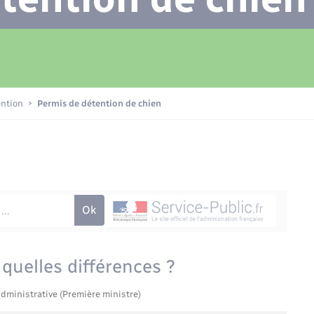
Transports scolaires
Plan interactif
Eau - Assainissement
La Communauté de communes
Loisirs
ention
Permis de détention de chien
Numérique
Commerces - Entreprises -
Emploi
 quelles différences ?
administrative (Première ministre)