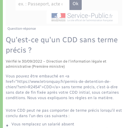
Déchets
Tourisme
Travaux - Autorisation d’occupation de l’espace
public
Transports scolaires
Plan interactif
Eau - Assainissement
Présentation de la commune
Question-réponse
Transports
Qu'est-ce qu'un CDD sans terme
Publications
Logement - Urbanisme
précis ?
La Communauté de communes
Vérifié le 30/09/2022 – Direction de l'information légale et
Loisirs
administrative (Première ministre)
Vous pouvez être embauché en <a
Seniors
href="https://www.letronquay.fr/permis-de-detention-de-
chien/?xml=R2454">CDD</a> sans terme précis, c'est-à-dire
sans date de fin fixée après votre CDD initial, sous certaines
Nouvel habitant
conditions. Nous vous expliquons les règles en la matière.
Votre CDD peut ne pas comporter de terme précis lorsqu'il est
Numérique
conclu dans l'un des cas suivants :
Vous remplacez un salarié absent