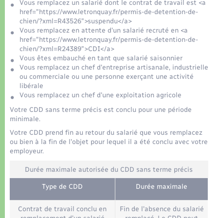
Organisation d’événement
Vous remplacez un salarié dont le contrat de travail est <a
href="https://www.letronquay.fr/permis-de-detention-de-
chien/?xml=R43526">suspendu</a>
Sécurité - Prévention
Vous remplacez en attente d'un salarié recruté en <a
href="https://www.letronquay.fr/permis-de-detention-de-
chien/?xml=R24389">CDI</a>
Commerces - Entreprises - Emploi
Vous êtes embauché en tant que salarié saisonnier
Vous remplacez un chef d'entreprise artisanale, industrielle
ou commerciale ou une personne exerçant une activité
Voirie et espace public
libérale
Vous remplacez un chef d'une exploitation agricole
Votre CDD sans terme précis est conclu pour une période
minimale.
Votre CDD prend fin au retour du salarié que vous remplacez
ou bien à la fin de l'objet pour lequel il a été conclu avec votre
employeur.
Durée maximale autorisée du CDD sans terme précis
Type de CDD
Durée maximale
Contrat de travail conclu en
Fin de l'absence du salarié