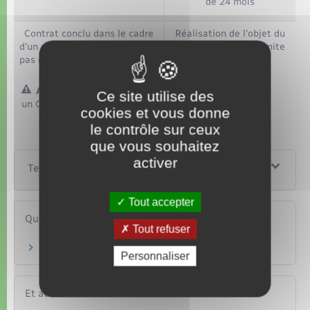
de 24 mois
Contrat conclu dans le cadre
Réalisation de l'objet du
d'un emploi pour lequel il n'est
contrat et dans la limite
pas d'usage de recourir au CDI
de 24 mois
Attention :
Ce site utilise des
un CDD sans terme précis ne peut pas être renouvelé.
cookies et vous donne
le contrôle sur ceux
que vous souhaitez
activer
Textes de référence
Tout accepter
Questions ? Réponses !
Tout refuser
Un arrêt de travail prolonge-t-il un CDD ?
Personnaliser
Et aussi