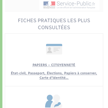
Déchets
Tourisme
Travaux - Autorisation d’occupation de l’espace
public
Transports scolaires
Plan interactif
Eau - Assainissement
FICHES PRATIQUES LES PLUS
Présentation de la commune
CONSULTÉES
Transports
Publications
Logement - Urbanisme
La Communauté de communes
Loisirs
PAPIERS – CITOYENNETÉ
Seniors
État-civil,
Passeport,
Élections,
Papiers à conserver,
Carte d’identité…
Nouvel habitant
Numérique