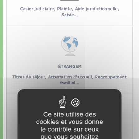
Casier judiciaire,
Plainte,
Aide juridictionnelle,
Saisie…
ÉTRANGER
Titres de séjour,
Attestation d’accueil,
Regroupement
familial…
Ce site utilise des
cookies et vous donne
le contrôle sur ceux
LOISIRS
que vous souhaitez