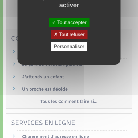
activer
Animaux,
Permis bateau,
Tourisme,
Permis de
chasser…
Tout accepter
Tout refuser
COMMENT FAIRE SI…
Personnaliser
Je déménage
Je pars de chez mes parents
J'attends un enfant
Un proche est décédé
Tous les Comment faire si…
SERVICES EN LIGNE
Changement d'adresse en ligne