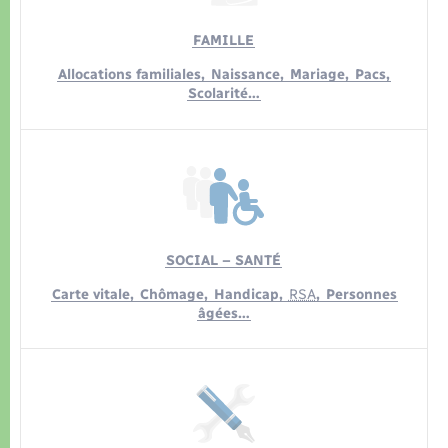
Organisation d’événement
FAMILLE
Sécurité - Prévention
Allocations familiales,
Naissance,
Mariage,
Pacs,
Scolarité…
Commerces - Entreprises - Emploi
Voirie et espace public
SOCIAL – SANTÉ
Carte vitale,
Chômage,
Handicap,
RSA
,
Personnes
âgées…