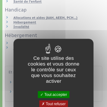
Santé de l'enfant
Handicap
Allocations et aides (AAH, AEEH, PCH…)
Hébergement
Invalidité
Hébergement
Hébergement social
Hébergement des personnes âgées
Ce site utilise des
cookies et vous donne
le contrôle sur ceux
Et aussi
que vous souhaitez
activer
École et handicap
Famille – Scolarité
Handicap et emploi dans le secteur privé
Tout accepter
Travail – Formation
Tout refuser