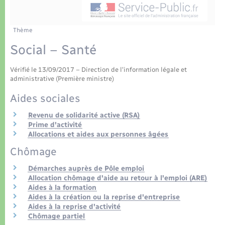
Déchets
Tourisme
Travaux - Autorisation d’occupation de l’espace
public
Transports scolaires
Plan interactif
Eau - Assainissement
Thème
Social – Santé
Présentation de la commune
Transports
Vérifié le 13/09/2017 – Direction de l'information légale et
Publications
administrative (Première ministre)
Logement - Urbanisme
Aides sociales
La Communauté de communes
Loisirs
Revenu de solidarité active (RSA)
Prime d'activité
Allocations et aides aux personnes âgées
Seniors
Chômage
Démarches auprès de Pôle emploi
Nouvel habitant
Allocation chômage d'aide au retour à l'emploi (ARE)
Aides à la formation
Numérique
Aides à la création ou la reprise d'entreprise
Aides à la reprise d'activité
Chômage partiel