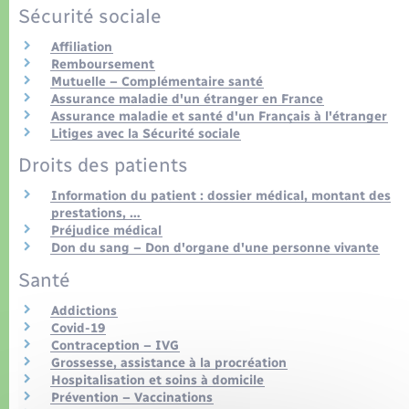
Organisation d’événement
Sécurité sociale
Affiliation
Sécurité - Prévention
Remboursement
Mutuelle – Complémentaire santé
Assurance maladie d'un étranger en France
Commerces - Entreprises - Emploi
Assurance maladie et santé d'un Français à l'étranger
Litiges avec la Sécurité sociale
Voirie et espace public
Droits des patients
Information du patient : dossier médical, montant des
prestations, …
Préjudice médical
Don du sang – Don d'organe d'une personne vivante
Santé
Addictions
Covid-19
Contraception – IVG
Grossesse, assistance à la procréation
Hospitalisation et soins à domicile
Prévention – Vaccinations