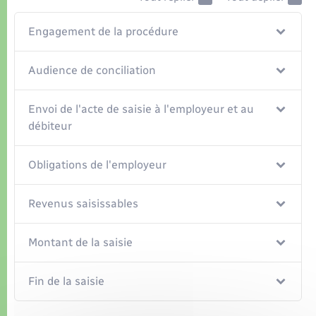
Organisation d’événement
Engagement de la procédure
Sécurité - Prévention
Audience de conciliation
Commerces - Entreprises - Emploi
Envoi de l'acte de saisie à l'employeur et au
Voirie et espace public
débiteur
Obligations de l'employeur
Revenus saisissables
Montant de la saisie
Fin de la saisie