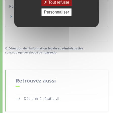
Tout refuser
Pour en savoir plus
Personnaliser
Barème des saisies sur rémunérations
Ministère chargé de la justice
©
Direction de l’information légale et administrative
comarquage developpé par
baseo.io
Retrouvez aussi
Déclarer à l’état civil