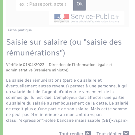
Déchets
Tourisme
Travaux - Autorisation d’occupation de l’espace
public
Transports scolaires
Plan interactif
Eau - Assainissement
Présentation de la commune
Fiche pratique
Transports
Saisie sur salaire (ou "saisie des
Publications
Logement - Urbanisme
rémunérations")
La Communauté de communes
Vérifié le 01/04/2023 – Direction de l'information légale et
Loisirs
administrative (Première ministre)
La saisie des rémunérations (partie du salaire et
Seniors
éventuellement autres revenus) permet à une personne, à qui
un salarié doit de l'argent, d'obtenir le versement de la
sommes qui lui est due. L'employeur doit affecter une partie
Nouvel habitant
du salaire du salarié au remboursement de la dette. Le salarié
ne reçoit plus qu'une partie de son salaire. Mais cette somme
ne peut pas être inférieure au montant du <span
Numérique
class="expression">solde bancaire insaisissable (SBI)</span>.
Tout replier
Tout déplier