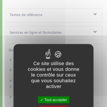
Textes de référence
Services en ligne et formulaires
Questions ? Réponses !
Que faire si la pension alimentaire n'est pas
Ce site utilise des
payée ?
cookies et vous donne
Que faire si la pension alimentaire est impayée
le contrôle sur ceux
et que le débiteur à l'étranger ?
que vous souhaitez
Quels sont les types de revenus saisissables ?
activer
Saisie sur salaire : quelles sont les obligations
de l'employeur ?
Comment obtenir l'intermédiation financière ?
Tout accepter