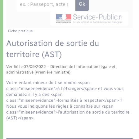
Déchets
Tourisme
Travaux - Autorisation d’occupation de l’espace
public
Transports scolaires
Plan interactif
Eau - Assainissement
Présentation de la commune
Fiche pratique
Transports
Autorisation de sortie du
Publications
Logement - Urbanisme
territoire (AST)
La Communauté de communes
Vérifié le 07/09/2022 – Direction de l'information légale et
Loisirs
administrative (Première ministre)
Votre enfant mineur doit se rendre <span
Seniors
class="miseenevidence">à l'étranger</span> et vous vous
demandez s'il y a des <span
class="miseenevidence">formalités à respecter</span> ?
Nouvel habitant
Nous vous indiquons les règles à connaître sur <span
class="miseenevidence">l'autorisation de sortie du territoire
(AST)</span>.
Numérique