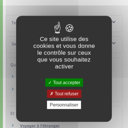
Textes de référence
Ce site utilise des
Services en ligne et formulaires
cookies et vous donne
le contrôle sur ceux
que vous souhaitez
Questions ? Réponses !
activer
Covid et interdictions de voyages : quelles sont
Tout accepter
les règles ?
Avec quels documents un mineur français
Tout refuser
peut-il voyager à l'étranger ?
Personnaliser
Et aussi
Voyager à l'étranger