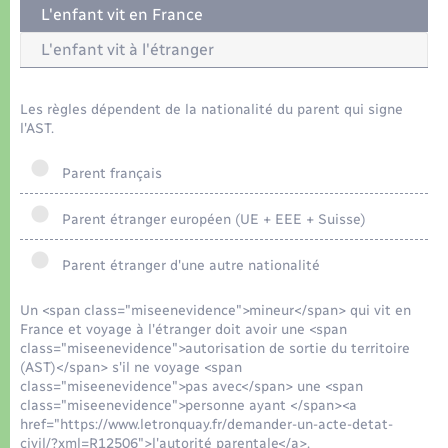
Organisation d’événement
L'enfant vit en France
L'enfant vit à l'étranger
Sécurité - Prévention
Les règles dépendent de la nationalité du parent qui signe
Commerces - Entreprises - Emploi
l'AST.
Voirie et espace public
Parent français
Parent étranger européen (UE + EEE + Suisse)
Parent étranger d'une autre nationalité
Un <span class="miseenevidence">mineur</span> qui vit en
France et voyage à l'étranger doit avoir une <span
class="miseenevidence">autorisation de sortie du territoire
(AST)</span> s'il ne voyage <span
class="miseenevidence">pas avec</span> une <span
class="miseenevidence">personne ayant </span><a
href="https://www.letronquay.fr/demander-un-acte-detat-
civil/?xml=R12506">l'autorité parentale</a>.