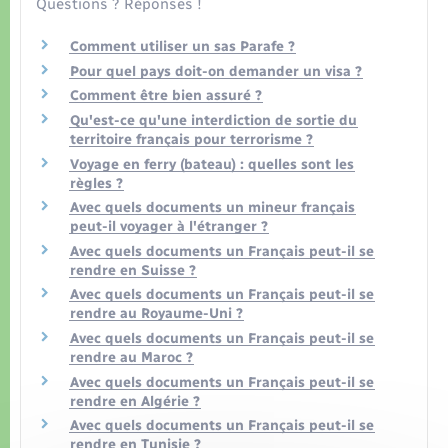
Organisation d’événement
Questions ? Réponses !
Comment utiliser un sas Parafe ?
Sécurité - Prévention
Pour quel pays doit-on demander un visa ?
Comment être bien assuré ?
Commerces - Entreprises - Emploi
Qu'est-ce qu'une interdiction de sortie du
territoire français pour terrorisme ?
Voyage en ferry (bateau) : quelles sont les
Voirie et espace public
règles ?
Avec quels documents un mineur français
peut-il voyager à l'étranger ?
Avec quels documents un Français peut-il se
rendre en Suisse ?
Avec quels documents un Français peut-il se
rendre au Royaume-Uni ?
Avec quels documents un Français peut-il se
rendre au Maroc ?
Avec quels documents un Français peut-il se
rendre en Algérie ?
Avec quels documents un Français peut-il se
rendre en Tunisie ?