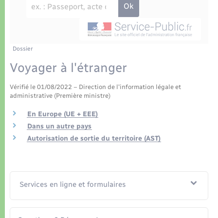
Déchets
Tourisme
Travaux - Autorisation d’occupation de l’espace
public
Transports scolaires
Plan interactif
Eau - Assainissement
Présentation de la commune
Dossier
Transports
Voyager à l'étranger
Publications
Logement - Urbanisme
Vérifié le 01/08/2022 – Direction de l'information légale et
administrative (Première ministre)
La Communauté de communes
Loisirs
En Europe (UE + EEE)
Dans un autre pays
Seniors
Autorisation de sortie du territoire (AST)
Nouvel habitant
Services en ligne et formulaires
Numérique