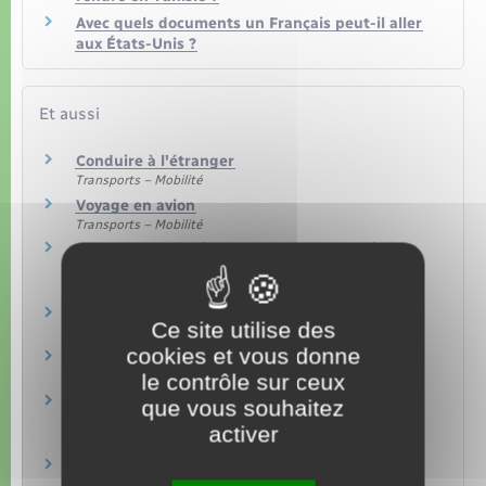
Avec quels documents un Français peut-il aller
aux États-Unis ?
Et aussi
Conduire à l'étranger
Transports – Mobilité
Voyage en avion
Transports – Mobilité
Assurance maladie et santé d'un Français à
l'étranger
Social – Santé
Passeport
Ce site utilise des
Papiers – Citoyenneté – Élections
cookies et vous donne
Douane
Argent – Impôts – Consommation
le contrôle sur ceux
Voyager à l'étranger avec son animal de
que vous souhaitez
compagnie
activer
Loisirs – Sports – Culture
Autorisation de sortie du territoire
Étranger – Europe