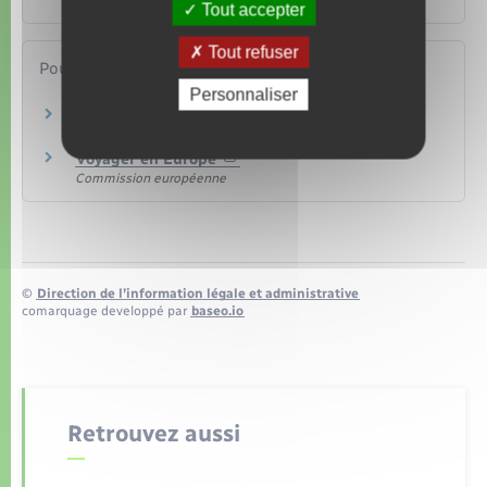
Tout accepter
Tout refuser
Pour en savoir plus
Personnaliser
Conseils aux voyageurs
Ministère chargé de l'Europe et des affaires étrangères
Voyager en Europe
Commission européenne
©
Direction de l’information légale et administrative
comarquage developpé par
baseo.io
Retrouvez aussi