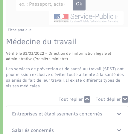
Déchets
Tourisme
Travaux - Autorisation d’occupation de l’espace
public
Transports scolaires
Plan interactif
Eau - Assainissement
Présentation de la commune
Fiche pratique
Transports
Médecine du travail
Publications
Logement - Urbanisme
Vérifié le 31/03/2022 – Direction de l'information légale et
administrative (Première ministre)
La Communauté de communes
Loisirs
Les services de prévention et de santé au travail (SPST) ont
pour mission exclusive d'éviter toute atteinte à la santé des
salariés du fait de leur travail. Il existe différents types de
Seniors
visites médicales.
Tout replier
Tout déplier
Nouvel habitant
Entreprises et établissements concernés
Numérique
Salariés concernés