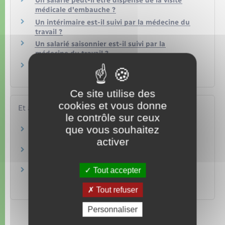
Un salarié peut-il être dispensé de la visite
médicale d'embauche ?
Un intérimaire est-il suivi par la médecine du
travail ?
Un salarié saisonnier est-il suivi par la
médecine du travail ?
Un ressortissant européen salarié en France a-
t-il les mêmes droits qu'un salarié français ?
Ce site utilise des
cookies et vous donne
Et aussi
le contrôle sur ceux
que vous souhaitez
Inaptitude du salarié
Travail – Formation
activer
Saisir le conseil de prud'hommes (CPH)
Travail – Formation
Tout accepter
Santé et sécurité au travail dans la fonction
publique
Travail – Formation
Tout refuser
Personnaliser