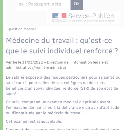
Déchets
Tourisme
Travaux - Autorisation d’occupation de l’espace
public
Transports scolaires
Plan interactif
Eau - Assainissement
Présentation de la commune
Question-réponse
Transports
Médecine du travail : qu'est-ce
Publications
Logement - Urbanisme
que le suivi individuel renforcé ?
La Communauté de communes
Vérifié le 31/03/2022 – Direction de l'information légale et
Loisirs
administrative (Première ministre)
Le salarié exposé à des risques particuliers pour sa santé ou
Seniors
sa sécurité, pour celles de ses collègues ou des tiers,
bénéficie d'un suivi individuel renforcé (SIR) de son état de
santé.
Nouvel habitant
Ce suivi comprend un examen médical d'aptitude avant
l'embauche donnant lieu à la délivrance d'un avis d'aptitude
ou d'inaptitude par le médecin du travail.
Numérique
Cet examen est renouvelable.
Il permet de s'assurer que le salarié est médicalement apte