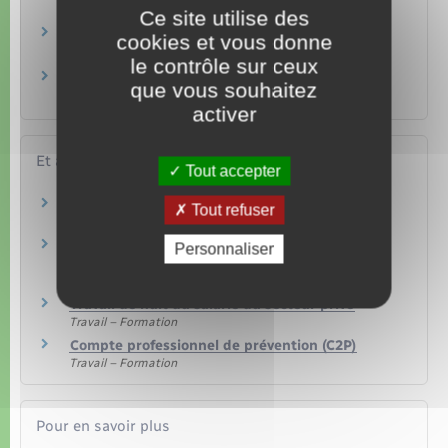
médecine du travail ?
Ce site utilise des
Un salarié peut-il être dispensé de la visite
cookies et vous donne
médicale d'embauche ?
le contrôle sur ceux
Un ressortissant européen salarié en France a-
que vous souhaitez
t-il les mêmes droits qu'un salarié français ?
activer
Et aussi
Tout accepter
Médecine du travail
Tout refuser
Travail – Formation
Santé et sécurité au travail dans la fonction
Personnaliser
publique
Travail – Formation
Travail de nuit du salarié du secteur privé
Travail – Formation
Compte professionnel de prévention (C2P)
Travail – Formation
Pour en savoir plus