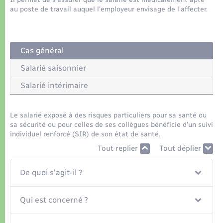
Organisation d’événement
au poste de travail auquel l'employeur envisage de l'affecter.
Sécurité - Prévention
Cas général
Commerces - Entreprises - Emploi
Salarié saisonnier
Salarié intérimaire
Voirie et espace public
Le salarié exposé à des risques particuliers pour sa santé ou
sa sécurité ou pour celles de ses collègues bénéficie d'un suivi
individuel renforcé (SIR) de son état de santé.
Tout replier
Tout déplier
De quoi s'agit-il ?
Qui est concerné ?