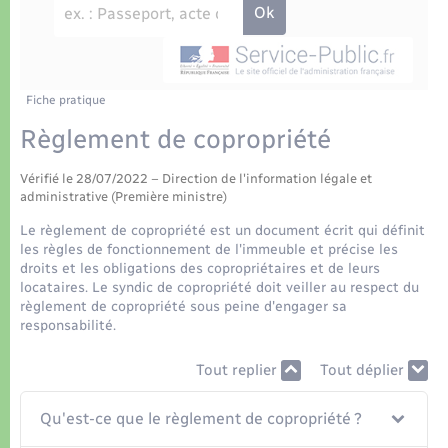
Déchets
Tourisme
Travaux - Autorisation d’occupation de l’espace
public
Transports scolaires
Plan interactif
Eau - Assainissement
Présentation de la commune
Fiche pratique
Transports
Règlement de copropriété
Publications
Logement - Urbanisme
Vérifié le 28/07/2022 – Direction de l'information légale et
administrative (Première ministre)
La Communauté de communes
Loisirs
Le règlement de copropriété est un document écrit qui définit
les règles de fonctionnement de l'immeuble et précise les
droits et les obligations des copropriétaires et de leurs
Seniors
locataires. Le syndic de copropriété doit veiller au respect du
règlement de copropriété sous peine d'engager sa
responsabilité.
Nouvel habitant
Tout replier
Tout déplier
Numérique
Qu'est-ce que le règlement de copropriété ?