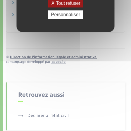
Tout refuser
Dossier relatif au règlement de copropriété
Agence nationale pour l'information sur le logement (Anil)
Personnaliser
Copropriété (lot, parties privatives et parties
communes)
Institut national de la consommation (INC)
©
Direction de l’information légale et administrative
comarquage developpé par
baseo.io
Retrouvez aussi
Déclarer à l’état civil