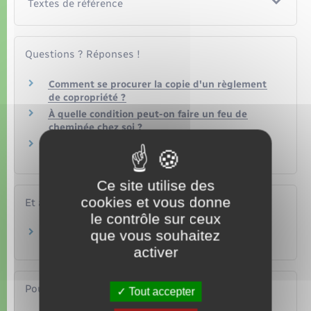
Textes de référence
Questions ? Réponses !
Comment se procurer la copie d'un règlement
de copropriété ?
À quelle condition peut-on faire un feu de
cheminée chez soi ?
Changement de syndic : que deviennent les
documents de la copropriété ?
Ce site utilise des
cookies et vous donne
Et aussi
le contrôle sur ceux
que vous souhaitez
Documents de copropriété
Logement
activer
Pour en savoir plus
Tout accepter