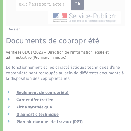
Déchets
Tourisme
Travaux - Autorisation d’occupation de l’espace
public
Transports scolaires
Plan interactif
Eau - Assainissement
Présentation de la commune
Dossier
Transports
Documents de copropriété
Publications
Logement - Urbanisme
Vérifié le 01/01/2023 – Direction de l'information légale et
administrative (Première ministre)
La Communauté de communes
Loisirs
Le fonctionnement et les caractéristiques techniques d'une
copropriété sont regroupés au sein de différents documents à
la disposition des copropriétaires.
Seniors
Règlement de copropriété
Nouvel habitant
Carnet d'entretien
Fiche synthétique
Numérique
Diagnostic technique
Plan pluriannuel de travaux (PPT)