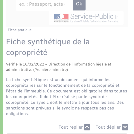
Déchets
Tourisme
Travaux - Autorisation d’occupation de l’espace
public
Transports scolaires
Plan interactif
Eau - Assainissement
Présentation de la commune
Fiche pratique
Transports
Fiche synthétique de la
Publications
Logement - Urbanisme
copropriété
La Communauté de communes
Vérifié le 16/02/2022 – Direction de l'information légale et
Loisirs
administrative (Première ministre)
La fiche synthétique est un document qui informe les
Seniors
copropriétaires sur le fonctionnement de la copropriété et
l'état de l'immeuble. Ce document est obligatoire dans toutes
les copropriétés. Il doit être réalisé par le syndic de
Nouvel habitant
copropriété. Le syndic doit le mettre à jour tous les ans. Des
sanctions sont prévues si le syndic ne respecte pas ces
obligations.
Numérique
Tout replier
Tout déplier