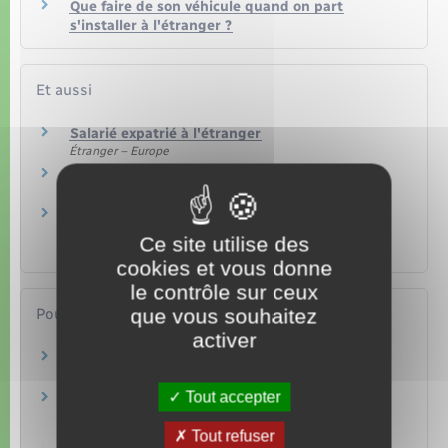
Que faire de son véhicule quand on part
s'installer à l'étranger ?
Et aussi
Salarié expatrié à l'étranger
Étranger – Europe
Salarié détaché à l'étranger
Étranger – Europe
Assurance maladie d'un Français vivant à
l'étranger
Ce site utilise des
Social – Santé
cookies et vous donne
le contrôle sur ceux
que vous souhaitez
Pour en savoir plus
activer
Services des Français à l'étranger
Ministère chargé de l'Europe et des affaires étrangères
Tout accepter
Vous partez travailler à l'étranger
Centre des liaisons européennes et internationales de
sécurité sociale (Cleiss)
Tout refuser