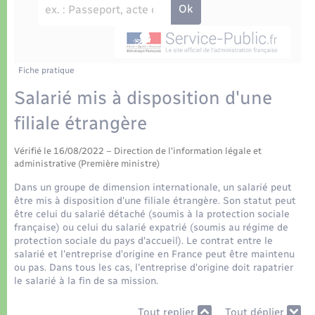
Déchets
Tourisme
Travaux - Autorisation d’occupation de l’espace
public
Transports scolaires
Plan interactif
Eau - Assainissement
Présentation de la commune
Fiche pratique
Transports
Salarié mis à disposition d'une
Publications
Logement - Urbanisme
filiale étrangère
La Communauté de communes
Vérifié le 16/08/2022 – Direction de l'information légale et
Loisirs
administrative (Première ministre)
Dans un groupe de dimension internationale, un salarié peut
Seniors
être mis à disposition d'une filiale étrangère. Son statut peut
être celui du salarié détaché (soumis à la protection sociale
française) ou celui du salarié expatrié (soumis au régime de
Nouvel habitant
protection sociale du pays d'accueil). Le contrat entre le
salarié et l'entreprise d'origine en France peut être maintenu
ou pas. Dans tous les cas, l'entreprise d'origine doit rapatrier
Numérique
le salarié à la fin de sa mission.
Tout replier
Tout déplier