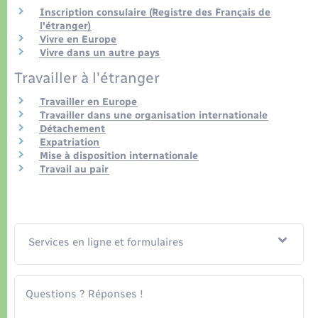
Organisation d’événement
Inscription consulaire (Registre des Français de
l'étranger)
Vivre en Europe
Sécurité - Prévention
Vivre dans un autre pays
Travailler à l'étranger
Commerces - Entreprises - Emploi
Travailler en Europe
Travailler dans une organisation internationale
Voirie et espace public
Détachement
Expatriation
Mise à disposition internationale
Travail au pair
Services en ligne et formulaires
Questions ? Réponses !