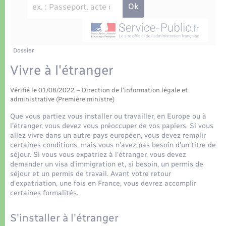
Déchets
Tourisme
Travaux - Autorisation d’occupation de l’espace
public
Transports scolaires
Plan interactif
Eau - Assainissement
Présentation de la commune
Dossier
Transports
Vivre à l'étranger
Publications
Logement - Urbanisme
Vérifié le 01/08/2022 – Direction de l'information légale et
administrative (Première ministre)
La Communauté de communes
Loisirs
Que vous partiez vous installer ou travailler, en Europe ou à
l'étranger, vous devez vous préoccuper de vos papiers. Si vous
allez vivre dans un autre pays européen, vous devez remplir
Seniors
certaines conditions, mais vous n'avez pas besoin d'un titre de
séjour. Si vous vous expatriez à l'étranger, vous devez
demander un visa d'immigration et, si besoin, un permis de
Nouvel habitant
séjour et un permis de travail. Avant votre retour
d'expatriation, une fois en France, vous devrez accomplir
certaines formalités.
Numérique
S'installer à l'étranger