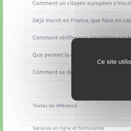
Comment un citoyen européen s'inscrit-i
Déjà inscrit en France, que faire en 
Comment vérifier son inscription sur le
Que permet la carte électorale d'un c
Ce site util
Comment se déroule le vote d'un cito
Textes de référence
Services en ligne et formulaires