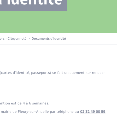
Transports scolaires
Plan interactif
Eau - Assainissement
La Communauté de communes
Loisirs
iers - Citoyenneté
Documents d’identité
Numérique
 (cartes d’identité, passeports) se fait uniquement sur rendez-
Commerces - Entreprises -
Emploi
ention est de 4 à 6 semaines.
 mairie de Fleury-sur-Andelle par téléphone au
02 32 49 00 59
,