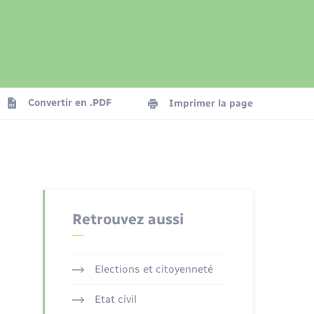
Présentation de la commune
Transports
Seniors
Convertir en .PDF
Imprimer la page
Organisation d’événement
Voirie et espace public
Retrouvez aussi
Elections et citoyenneté
Etat civil