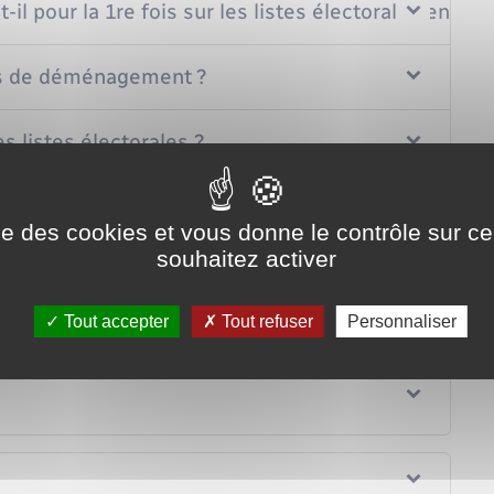
l pour la 1re fois sur les listes électorales en Fra
cas de déménagement ?
s listes électorales ?
itoyen européen ?
ise des cookies et vous donne le contrôle sur 
souhaitez activer
yen européen ?
Tout accepter
Tout refuser
Personnaliser