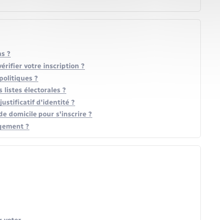
ns ?
rifier votre inscription ?
politiques ?
listes électorales ?
justificatif d'identité ?
de domicile pour s'inscrire ?
agement ?