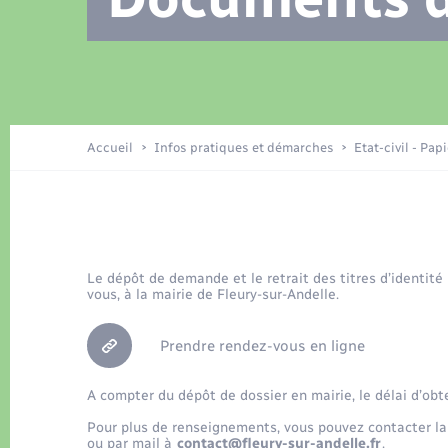
Location de 2 roues
Recensement
Petite enfance
Tourisme
Compétences
Travaux - Autorisation d’occupation
Déchets
de l’espace public
Publications
Logement - Urbanisme
Accueil
Infos pratiques et démarches
Etat-civil - Pap
Nouvel habitant
Le dépôt de demande et le retrait des titres d’identité
Sécurité - Prévention
vous, à la mairie de Fleury-sur-Andelle.
Prendre rendez-vous en ligne
A compter du dépôt de dossier en mairie, le délai d’obt
Pour plus de renseignements, vous pouvez contacter la
ou par mail à
contact@fleury-sur-andelle.fr
.