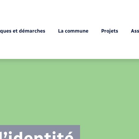
iques et démarches
La commune
Projets
Ass
Demander un acte d’état civil
Maison des jeunes (11-17 ans)
Déchèteries
Bus et train
Urbanisme
Bibliothèques
Randonnée
Registre des personnes vulnérables
La Fibre
Numéros utiles
Offres d'emploi
Déménagement - Autorisation de
Comptes rendus de conseils
Annuaire
Etat-civil - Papiers -
Elections et citoyenneté
Centres de loisirs
Culture
Budget
stationnement
Citoyenneté
’identité