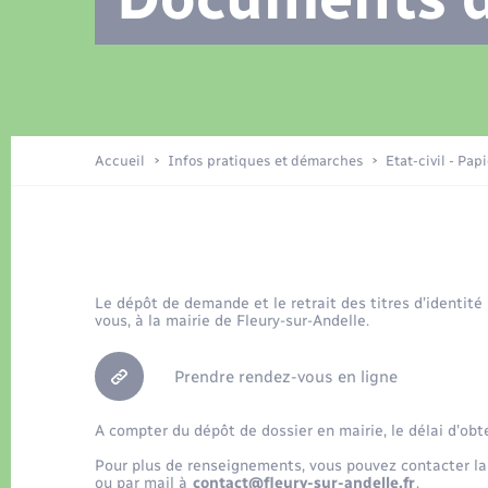
Location de 2 roues
Recensement
Petite enfance
Tourisme
Compétences
Travaux - Autorisation d’occupation
Déchets
de l’espace public
Publications
Logement - Urbanisme
Accueil
Infos pratiques et démarches
Etat-civil - Pap
Nouvel habitant
Le dépôt de demande et le retrait des titres d’identité
Sécurité - Prévention
vous, à la mairie de Fleury-sur-Andelle.
Prendre rendez-vous en ligne
A compter du dépôt de dossier en mairie, le délai d’obt
Pour plus de renseignements, vous pouvez contacter la
ou par mail à
contact@fleury-sur-andelle.fr
.