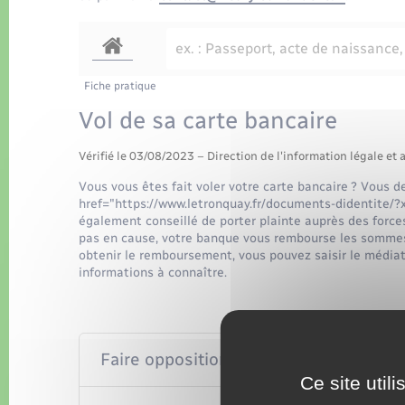
Fiche pratique
Vol de sa carte bancaire
Vérifié le 03/08/2023 – Direction de l'information légale et 
Vous vous êtes fait voler votre carte bancaire ? Vous
href="https://www.letronquay.fr/documents-didentite/?x
également conseillé de porter plainte auprès des forces 
pas en cause, votre banque vous rembourse les sommes
obtenir le remboursement, vous pouvez saisir le médiat
informations à connaître.
Faire opposition sur votre carte
Ce site util