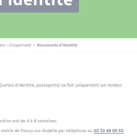
Transports scolaires
Plan interactif
Eau - Assainissement
La Communauté de communes
Loisirs
iers - Citoyenneté
Documents d’identité
Numérique
 (cartes d’identité, passeports) se fait uniquement sur rendez-
Commerces - Entreprises -
Emploi
ention est de 4 à 6 semaines.
 mairie de Fleury-sur-Andelle par téléphone au
02 32 49 00 59
,