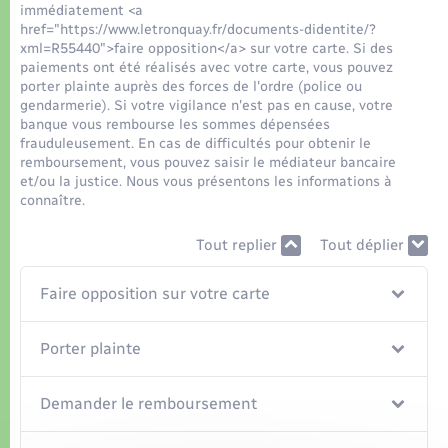
Organisation d’événement
immédiatement <a
href="https://www.letronquay.fr/documents-didentite/?
xml=R55440">faire opposition</a> sur votre carte. Si des
Sécurité - Prévention
paiements ont été réalisés avec votre carte, vous pouvez
porter plainte auprès des forces de l'ordre (police ou
gendarmerie). Si votre vigilance n'est pas en cause, votre
Commerces - Entreprises - Emploi
banque vous rembourse les sommes dépensées
frauduleusement. En cas de difficultés pour obtenir le
remboursement, vous pouvez saisir le médiateur bancaire
Voirie et espace public
et/ou la justice. Nous vous présentons les informations à
connaître.
Tout replier
Tout déplier
Faire opposition sur votre carte
Porter plainte
Demander le remboursement