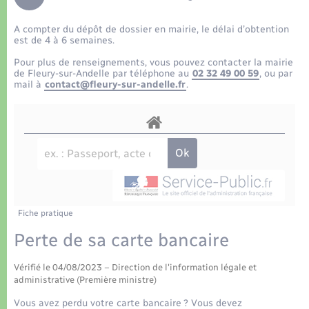
Déchets
Tourisme
Travaux - Autorisation d’occupation de l’espace
public
A compter du dépôt de dossier en mairie, le délai d’obtention
Transports scolaires
Plan interactif
Eau - Assainissement
est de 4 à 6 semaines.
Pour plus de renseignements, vous pouvez contacter la mairie
Présentation de la commune
de Fleury-sur-Andelle par téléphone au
02 32 49 00 59
, ou par
Transports
mail à
contact@fleury-sur-andelle.fr
.
Publications
Logement - Urbanisme
La Communauté de communes
Loisirs
Seniors
Fiche pratique
Nouvel habitant
Perte de sa carte bancaire
Vérifié le 04/08/2023 – Direction de l'information légale et
Numérique
administrative (Première ministre)
Vous avez perdu votre carte bancaire ? Vous devez