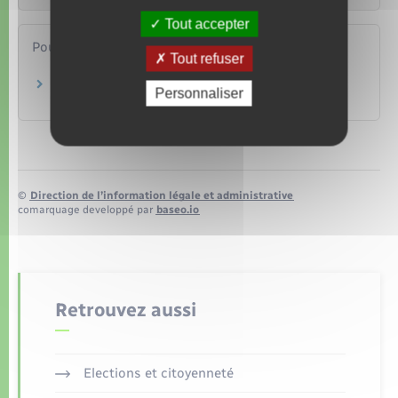
Tout accepter
Pour en savoir plus
Tout refuser
La carte bancaire
Personnaliser
Institut national de la consommation (INC)
©
Direction de l’information légale et administrative
comarquage developpé par
baseo.io
Retrouvez aussi
Elections et citoyenneté