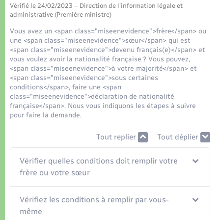
Organisation d’événement
Vérifié le 24/02/2023 – Direction de l'information légale et
administrative (Première ministre)
Sécurité - Prévention
Vous avez un <span class="miseenevidence">frère</span> ou
une <span class="miseenevidence">sœur</span> qui est
<span class="miseenevidence">devenu français(e)</span> et
Commerces - Entreprises - Emploi
vous voulez avoir la nationalité française ? Vous pouvez,
<span class="miseenevidence">à votre majorité</span> et
<span class="miseenevidence">sous certaines
Voirie et espace public
conditions</span>, faire une <span
class="miseenevidence">déclaration de nationalité
française</span>. Nous vous indiquons les étapes à suivre
pour faire la demande.
Tout replier
Tout déplier
Vérifier quelles conditions doit remplir votre
frère ou votre sœur
Vérifiez les conditions à remplir par vous-
même