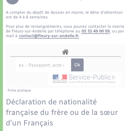
Déchets
Tourisme
Travaux - Autorisation d’occupation de l’espace
public
A compter du dépôt de dossier en mairie, le délai d’obtention
Transports scolaires
Plan interactif
Eau - Assainissement
est de 4 à 6 semaines.
Pour plus de renseignements, vous pouvez contacter la mairie
Présentation de la commune
de Fleury-sur-Andelle par téléphone au
02 32 49 00 59
, ou par
Transports
mail à
contact@fleury-sur-andelle.fr
.
Publications
Logement - Urbanisme
La Communauté de communes
Loisirs
Seniors
Fiche pratique
Nouvel habitant
Déclaration de nationalité
française du frère ou de la sœur
Numérique
d'un Français