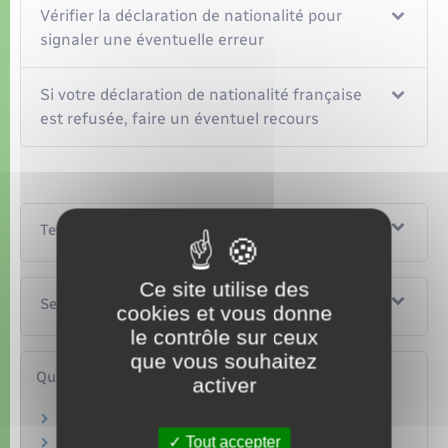
Vérifier la déclaration de nationalité pour
signaler une éventuelle erreur
Si votre déclaration de nationalité française
est refusée, faire un éventuel recours
Textes de référence
Ce site utilise des
Services en ligne et formulaires
cookies et vous donne
le contrôle sur ceux
que vous souhaitez
Questions ? Réponses !
activer
Comment obtenir la nationalité française ?
Tout accepter
Nationalité française : comment acheter un