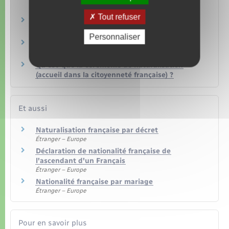
timbre fiscal ?
Tout refuser
Peut-on franciser son nom et son prénom en
devenant Français ?
Personnaliser
Peut-on avoir plusieurs nationalités en
France ?
Qu'est-que la cérémonie de naturalisation
(accueil dans la citoyenneté française) ?
Et aussi
Naturalisation française par décret
Étranger – Europe
Déclaration de nationalité française de
l'ascendant d'un Français
Étranger – Europe
Nationalité française par mariage
Étranger – Europe
Pour en savoir plus