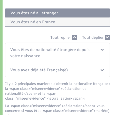
Organisation d’événement
Vous êtes né à l'étranger
Sécurité - Prévention
Vous êtes né en France
Commerces - Entreprises - Emploi
Tout replier
Tout déplier
Voirie et espace public
Vous êtes de nationalité étrangère depuis
votre naissance
Vous avez déjà été Français(e)
Il y a 2 principales manières d'obtenir la nationalité française :
la <span class="miseenevidence">déclaration de
nationalité</span> et la <span
class="miseenevidence">naturalisation</span>.
La <span class="miseenevidence">déclaration</span> vous
concerne si vous êtes <span class="miseenevidence">marié(e)