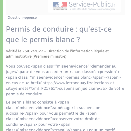
Déchets
Tourisme
Travaux - Autorisation d’occupation de l’espace
public
Transports scolaires
Plan interactif
Eau - Assainissement
Question-réponse
Permis de conduire : qu'est-ce
Présentation de la commune
Transports
que le permis blanc ?
Publications
Logement - Urbanisme
Vérifié le 23/02/2022 – Direction de l'information légale et
administrative (Première ministre)
La Communauté de communes
Loisirs
Vous pouvez <span class="miseenevidence">demander au
juge</span> de vous accorder un <span class="expression">
<span class="miseenevidence">permis blanc</span></span>
Seniors
en cas de <a href="https://www.letronquay.fr/elections-et-
citoyennete/?xml=F21761">suspension judiciaire</a> de votre
permis de conduire.
Nouvel habitant
Le permis blanc consiste à <span
class="miseenevidence">aménager la suspension
judiciaire</span> pour vous permettre de <span
Numérique
class="miseenevidence">conserver votre droit de
conduire</span> pour votre <span
class="miseenevidence">travail</span> ou pour un motif