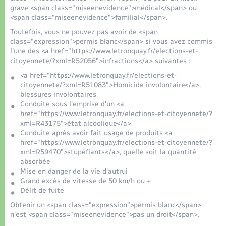
Organisation d’événement
grave <span class="miseenevidence">médical</span> ou
<span class="miseenevidence">familial</span>.
Sécurité - Prévention
Toutefois, vous ne pouvez pas avoir de <span
class="expression">permis blanc</span> si vous avez commis
l'une des <a href="https://www.letronquay.fr/elections-et-
Commerces - Entreprises - Emploi
citoyennete/?xml=R52056">infractions</a> suivantes :
<a href="https://www.letronquay.fr/elections-et-
citoyennete/?xml=R51083">Homicide involontaire</a>,
Voirie et espace public
blessures involontaires
Conduite sous l'emprise d'un <a
href="https://www.letronquay.fr/elections-et-citoyennete/?
xml=R43175">état alcoolique</a>
Conduite après avoir fait usage de produits <a
href="https://www.letronquay.fr/elections-et-citoyennete/?
xml=R59470">stupéfiants</a>, quelle soit la quantité
absorbée
Mise en danger de la vie d'autrui
Grand excès de vitesse de 50 km/h ou +
Délit de fuite
Obtenir un <span class="expression">permis blanc</span>
n'est <span class="miseenevidence">pas un droit</span>.