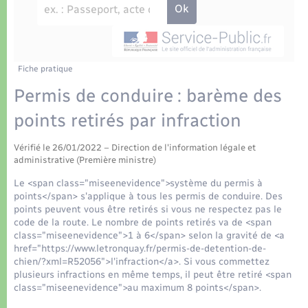
Déchets
Tourisme
Travaux - Autorisation d’occupation de l’espace
public
Transports scolaires
Plan interactif
Eau - Assainissement
Présentation de la commune
Fiche pratique
Transports
Permis de conduire : barème des
Publications
Logement - Urbanisme
points retirés par infraction
La Communauté de communes
Vérifié le 26/01/2022 – Direction de l'information légale et
Loisirs
administrative (Première ministre)
Le <span class="miseenevidence">système du permis à
Seniors
points</span> s'applique à tous les permis de conduire. Des
points peuvent vous être retirés si vous ne respectez pas le
code de la route. Le nombre de points retirés va de <span
Nouvel habitant
class="miseenevidence">1 à 6</span> selon la gravité de <a
href="https://www.letronquay.fr/permis-de-detention-de-
chien/?xml=R52056">l'infraction</a>. Si vous commettez
Numérique
plusieurs infractions en même temps, il peut être retiré <span
class="miseenevidence">au maximum 8 points</span>.