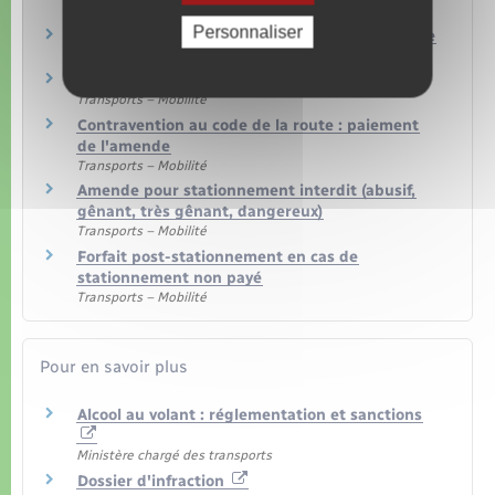
Transports – Mobilité
Personnaliser
Récupération des points du permis de conduire
Transports – Mobilité
Stage de récupération des points
Transports – Mobilité
Contravention au code de la route : paiement
de l'amende
Transports – Mobilité
Amende pour stationnement interdit (abusif,
gênant, très gênant, dangereux)
Transports – Mobilité
Forfait post-stationnement en cas de
stationnement non payé
Transports – Mobilité
Pour en savoir plus
Alcool au volant : réglementation et sanctions
Ministère chargé des transports
Dossier d'infraction