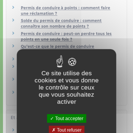
Permis de conduire à points : comment faire
une réclamation ?
Solde du permis de conduire : comment
connaître son nombre de points ?
Permis de conduire : peut-on perdre tous les
points en une seule fois ?
Qu'est-ce que le permis de conduire
probatoire ?
Retrait de permis : quelles sont les règles ?
Retrait de points, amende : quelle sanction en
Ce site utilise des
cas d'infraction à vélo ?
cookies et vous donne
Comment demander un relevé d'information
restreint (RIR) ?
le contrôle sur ceux
Permis de conduire : comment demander un
que vous souhaitez
relevé d'information intégral (RII) ?
activer
Et aussi
Tout accepter
Tout refuser
Permis de conduire