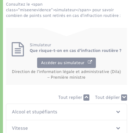
Organisation d’événement
Consultez le <span
class="miseenevidence">simulateur</span> pour savoir
combien de points sont retirés en cas d'infraction routière :
Sécurité - Prévention
Commerces - Entreprises - Emploi
Simulateur
Voirie et espace public
Que risque-t-on en cas d'infraction routière ?
Accéder au simulateur
Direction de l'information légale et administrative (Dila)
– Première ministre
Tout replier
Tout déplier
Alcool et stupéfiants
Vitesse