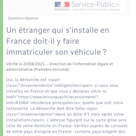
Déchets
Tourisme
Travaux - Autorisation d’occupation de l’espace
public
Transports scolaires
Plan interactif
Eau - Assainissement
Question-réponse
Un étranger qui s'installe en
Présentation de la commune
Transports
France doit-il y faire
Publications
immatriculer son véhicule ?
Logement - Urbanisme
La Communauté de communes
Vérifié le 20/08/2021 – Direction de l'information légale et
Loisirs
administrative (Première ministre)
Oui, la démarche est <span
Seniors
class="miseenevidence">obligatoire</span> si vous vous
installez en France et que vous y déclarez votre <a
href="https://www.letronquay.fr/recensement/?
Nouvel habitant
xml=R1064">résidence principale</a>, quelle que soit votre
nationalité. La démarche doit être faite <span
class="miseenevidence">dans un délai d'1 mois après votre
Numérique
installation</span>. L'adresse figurant sur la carte grise sera
celle de votre domicile en France. Vérifiez auprès du consulat
de votre pays d'origine en France : certains pays exigent des