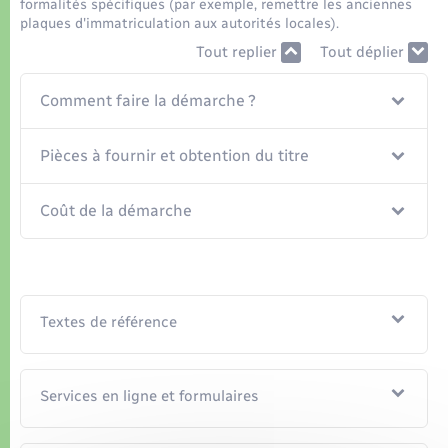
Organisation d’événement
formalités spécifiques (par exemple, remettre les anciennes
plaques d'immatriculation aux autorités locales).
Tout replier
Tout déplier
Sécurité - Prévention
Comment faire la démarche ?
Commerces - Entreprises - Emploi
Pièces à fournir et obtention du titre
Voirie et espace public
Coût de la démarche
Textes de référence
Services en ligne et formulaires