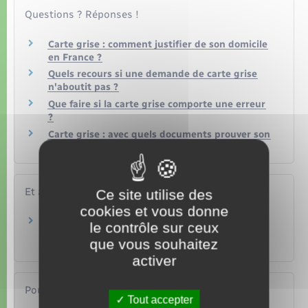
Questions ? Réponses !
Carte grise : comment justifier de son domicile
en France ?
Quels recours si une demande de carte grise
n'aboutit pas ?
Que faire si la carte grise comporte une erreur
?
Carte grise : avec quels documents prouver son
identité ?
Et aussi
Ce site utilise des
cookies et vous donne
Carte grise : immatriculer un véhicule
le contrôle sur ceux
d'occasion
que vous souhaitez
Transports – Mobilité
activer
Pour en savoir plus
Tout accepter