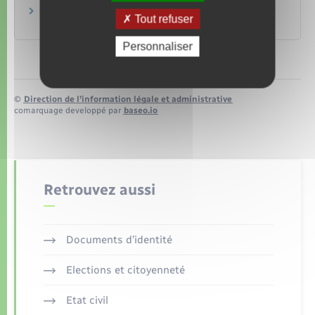
Points numériques
Tout refuser
Ministère chargé de l'intérieur
Personnaliser
©
Direction de l’information légale et administrative
comarquage developpé par
baseo.io
Retrouvez aussi
Documents d’identité
Elections et citoyenneté
Etat civil