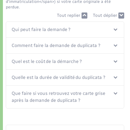
Organisation d’événement
d'immatriculation</span>) si votre carte originale a été
perdue.
Tout replier
Tout déplier
Sécurité - Prévention
Qui peut faire la demande ?
Commerces - Entreprises - Emploi
Comment faire la demande de duplicata ?
Voirie et espace public
Quel est le coût de la démarche ?
Quelle est la durée de validité du duplicata ?
Que faire si vous retrouvez votre carte grise
après la demande de duplicata ?