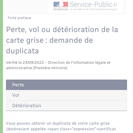
Déchets
Tourisme
Travaux - Autorisation d’occupation de l’espace
public
Transports scolaires
Plan interactif
Eau - Assainissement
Fiche pratique
Perte, vol ou détérioration de la
Présentation de la commune
Transports
carte grise : demande de
Publications
duplicata
Logement - Urbanisme
La Communauté de communes
Vérifié le 23/09/2022 – Direction de l'information légale et
Loisirs
administrative (Première ministre)
Seniors
Perte
Vol
Nouvel habitant
Détérioration
Numérique
Vous pouvez obtenir un duplicata de votre carte grise
(dorénavant appelée <span class="expression">certificat