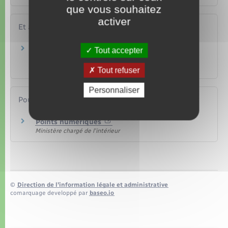
que vous souhaitez
activer
Et aussi
Leasing (location avec option d'achat) ou
Tout accepter
location longue durée
Argent – Impôts – Consommation
Tout refuser
Personnaliser
Pour en savoir plus
Points numériques
Ministère chargé de l'intérieur
©
Direction de l’information légale et administrative
comarquage developpé par
baseo.io