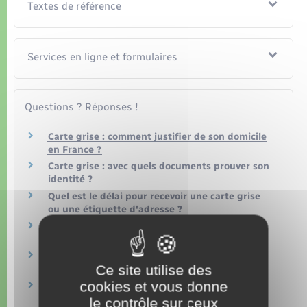
Textes de référence
Services en ligne et formulaires
Questions ? Réponses !
Carte grise : comment justifier de son domicile
en France ?
Carte grise : avec quels documents prouver son
identité ?
Quel est le délai pour recevoir une carte grise
ou une étiquette d'adresse ?
Quels recours si une demande de carte grise
n'aboutit pas ?
Carte grise : comment obtenir une fiche
Ce site utilise des
d'identification du véhicule ?
cookies et vous donne
Achat d'un véhicule en leasing : comment
obtenir la carte grise ?
le contrôle sur ceux