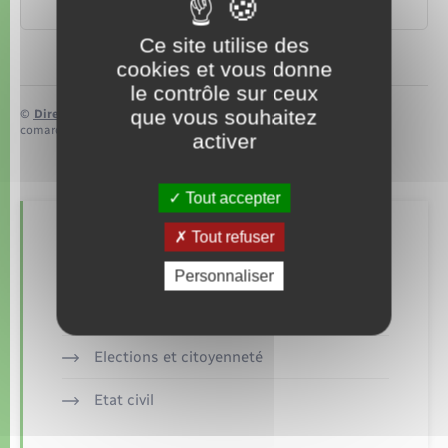
Transports – Mobilité
Ce site utilise des
cookies et vous donne
le contrôle sur ceux
que vous souhaitez
©
Direction de l’information légale et administrative
comarquage developpé par
baseo.io
activer
Tout accepter
Tout refuser
Retrouvez aussi
Personnaliser
Documents d’identité
Elections et citoyenneté
Etat civil