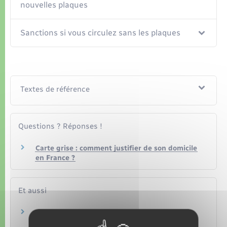
Organisation d’événement
nouvelles plaques
Sécurité - Prévention
Sanctions si vous circulez sans les plaques
Commerces - Entreprises - Emploi
Voirie et espace public
Textes de référence
Questions ? Réponses !
Carte grise : comment justifier de son domicile
en France ?
Et aussi
Usurpation de plaque d'immatriculation d'un
véhicule