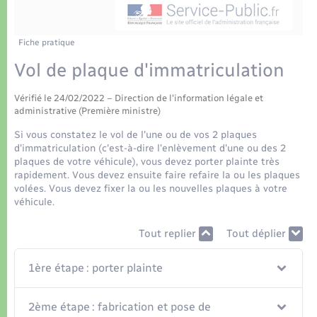
Déchets
Tourisme
Travaux - Autorisation d’occupation de l’espace
public
Transports scolaires
Plan interactif
Eau - Assainissement
Fiche pratique
Vol de plaque d'immatriculation
Présentation de la commune
Transports
Vérifié le 24/02/2022 – Direction de l'information légale et
Publications
administrative (Première ministre)
Logement - Urbanisme
Si vous constatez le vol de l'une ou de vos 2 plaques
La Communauté de communes
d'immatriculation (c'est-à-dire l'enlèvement d'une ou des 2
Loisirs
plaques de votre véhicule), vous devez porter plainte très
rapidement. Vous devez ensuite faire refaire la ou les plaques
volées. Vous devez fixer la ou les nouvelles plaques à votre
Seniors
véhicule.
Tout replier
Tout déplier
Nouvel habitant
1ère étape : porter plainte
Numérique
2ème étape : fabrication et pose de