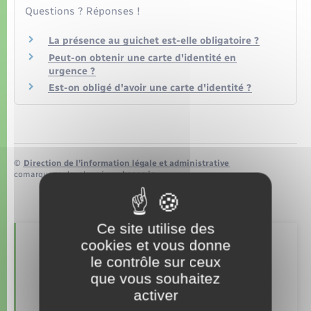
Organisation d’événement
Questions ? Réponses !
Sécurité - Prévention
La présence au guichet est-elle obligatoire ?
Peut-on obtenir une carte d'identité en
urgence ?
Commerces - Entreprises - Emploi
Est-on obligé d'avoir une carte d'identité ?
Voirie et espace public
©
Direction de l’information légale et administrative
comarquage developpé par
baseo.io
Ce site utilise des
cookies et vous donne
Retrouvez aussi
le contrôle sur ceux
que vous souhaitez
activer
Documents d’identité