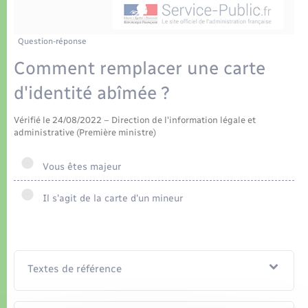
Déchets
Tourisme
Travaux - Autorisation d’occupation de l’espace
public
Transports scolaires
Plan interactif
Eau - Assainissement
Question-réponse
Comment remplacer une carte
Présentation de la commune
Transports
d'identité abîmée ?
Publications
Logement - Urbanisme
Vérifié le 24/08/2022 – Direction de l'information légale et
administrative (Première ministre)
La Communauté de communes
Loisirs
Vous êtes majeur
Seniors
Il s'agit de la carte d'un mineur
Nouvel habitant
Textes de référence
Numérique