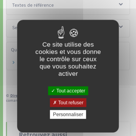
Textes de référence
Services en ligne et formulaires
Ce site utilise des
Questions ? Réponses !
cookies et vous donne
le contrôle sur ceux
Comment obtenir un extrait K ou Kbis ?
que vous souhaitez
activer
Tout accepter
©
Direction de l’information légale et administrative
comarquage developpé par
baseo.io
Tout refuser
Personnaliser
Retrouvez aussi