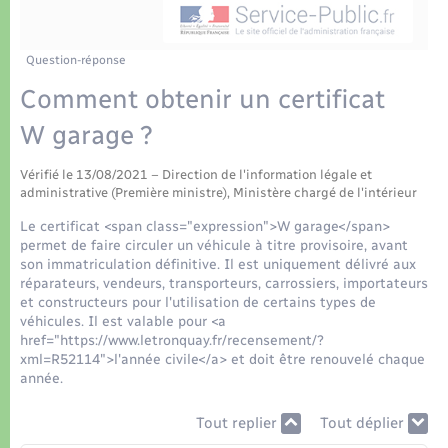
Déchets
Tourisme
Travaux - Autorisation d’occupation de l’espace
public
Transports scolaires
Plan interactif
Eau - Assainissement
Question-réponse
Comment obtenir un certificat
Présentation de la commune
Transports
W garage ?
Publications
Logement - Urbanisme
Vérifié le 13/08/2021 – Direction de l'information légale et
administrative (Première ministre), Ministère chargé de l'intérieur
La Communauté de communes
Loisirs
Le certificat <span class="expression">W garage</span>
permet de faire circuler un véhicule à titre provisoire, avant
son immatriculation définitive. Il est uniquement délivré aux
Seniors
réparateurs, vendeurs, transporteurs, carrossiers, importateurs
et constructeurs pour l'utilisation de certains types de
véhicules. Il est valable pour <a
Nouvel habitant
href="https://www.letronquay.fr/recensement/?
xml=R52114">l'année civile</a> et doit être renouvelé chaque
année.
Numérique
Tout replier
Tout déplier